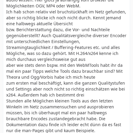
Möglichkeiten OGV, MP4 oder WebM.
Ich hab schon relativ viel bruchstückhaft im Netz gefunden,
aber so richtig blicke ich noch nicht durch. Kennt jemand
eine halbwegs aktuelle Übersicht
bzw. Berichterstattung dazu, die Vor- und Nachteile
gegenüberstellt? Auch Qualitätsvergleiche diverser Encoder
mit unterschiedlichen Einstellungen,
Streamingtauglichkeit / Buffering-Features etc. und alles
Mögliche, was so dazu gehört. Mit H.264/x264 kenne ich
mich durchaus vergleichsweise gut aus
aber wie stets denn bspw. mit den WebMTools habt ihr da
mal ein paar Tipps welche Tools dazu brauchbar sind? Mit
Theora und Ogg/Vorbis habe ich mich heute
zum ersten mal beschäftigt, kann die ganzen Qualitystufen
und Settings aber noch nicht so richtig einschätzen wie bei
x264. Außerdem hab ich bestimmt drei
Stunden alle Möglichen kleinen Tools aus den letzten
Winkeln im Netz zusammensuchen und ausprobieren
müssen, bis ich überhaupt mal ein paar halbwegs
brauchbare Encodes zustandegebracht habe. Die
Dokumentation dazu finde ich leider echt dünn da es fast
nur die man-Pages gibt und kaum Beispiele.