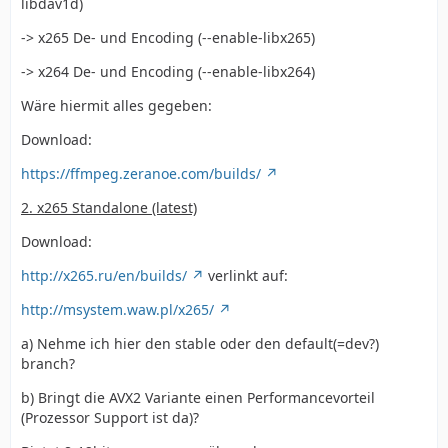
libdav1d)
-> x265 De- und Encoding (--enable-libx265)
-> x264 De- und Encoding (--enable-libx264)
Wäre hiermit alles gegeben:
Download:
https://ffmpeg.zeranoe.com/builds/
2. x265 Standalone (latest)
Download:
http://x265.ru/en/builds/
verlinkt auf:
http://msystem.waw.pl/x265/
a) Nehme ich hier den stable oder den default(=dev?)
branch?
b) Bringt die AVX2 Variante einen Performancevorteil
(Prozessor Support ist da)?