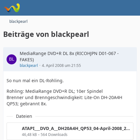
blackpearl
Beiträge von blackpearl
MediaRange DVD+R DL 8x (RICOHJPN D01-067 -
FAKES)
blackpearl
4. April 2008 um 21:55
So nun mal ein DL-Rohling.
Rohling: MediaRange DVD+R DL; 10er Spindel
Brenner und Brenngeschwindigkeit: Lite-On DH-20A4H
QP53; gebrannt 8x.
Dateien
ATAPI___DVD_A__DH20A4H_QP53_04-April-2008_21_53.png
46,48 kB – 564 Downloads