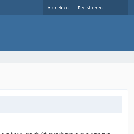
Anmelden
Registrieren
 glaube da liegt ein fehler meinerseits beim demuxen