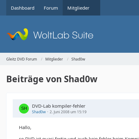
Dashboard
Forum
Mitglieder
Gleitz DVD Forum
Mitglieder
Shad0w
Beiträge von Shad0w
DVD-Lab kompiler-fehler
Shad0w
2. Juni 2008 um 15:19
Hallo,
so DVD ist quasi fertig und auch kein fehler beim Kompi