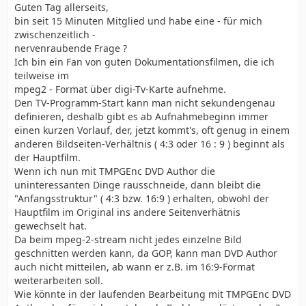
Guten Tag allerseits,
bin seit 15 Minuten Mitglied und habe eine - für mich
zwischenzeitlich -
nervenraubende Frage ?
Ich bin ein Fan von guten Dokumentationsfilmen, die ich
teilweise im
mpeg2 - Format über digi-Tv-Karte aufnehme.
Den TV-Programm-Start kann man nicht sekundengenau
definieren, deshalb gibt es ab Aufnahmebeginn immer
einen kurzen Vorlauf, der, jetzt kommt's, oft genug in einem
anderen Bildseiten-Verhältnis ( 4:3 oder 16 : 9 ) beginnt als
der Hauptfilm.
Wenn ich nun mit TMPGEnc DVD Author die
uninteressanten Dinge rausschneide, dann bleibt die
"Anfangsstruktur" ( 4:3 bzw. 16:9 ) erhalten, obwohl der
Hauptfilm im Original ins andere Seitenverhätnis
gewechselt hat.
Da beim mpeg-2-stream nicht jedes einzelne Bild
geschnitten werden kann, da GOP, kann man DVD Author
auch nicht mitteilen, ab wann er z.B. im 16:9-Format
weiterarbeiten soll.
Wie könnte in der laufenden Bearbeitung mit TMPGEnc DVD