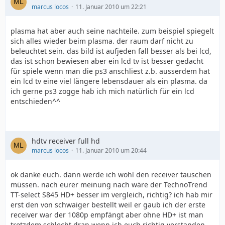
marcus locos
11. Januar 2010 um 22:21
plasma hat aber auch seine nachteile. zum beispiel spiegelt
sich alles wieder beim plasma. der raum darf nicht zu
beleuchtet sein. das bild ist aufjeden fall besser als bei lcd,
das ist schon bewiesen aber ein lcd tv ist besser gedacht
für spiele wenn man die ps3 anschliest z.b. ausserdem hat
ein lcd tv eine viel längere lebensdauer als ein plasma. da
ich gerne ps3 zogge hab ich mich natürlich für ein lcd
entschieden^^
hdtv receiver full hd
marcus locos
11. Januar 2010 um 20:44
ok danke euch. dann werde ich wohl den receiver tauschen
müssen. nach eurer meinung nach wäre der TechnoTrend
TT-select S845 HD+ besser im vergleich, richtig? ich hab mir
erst den von schwaiger bestellt weil er gaub ich der erste
receiver war der 1080p empfängt aber ohne HD+ ist man
trotzdem schlecht dran wenn ich euch richtig verstanden