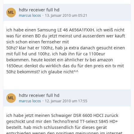
hdtv receiver full hd
marcus locos
13. Januar 2010 um 05:21
ich habe einen Samsung LE 46 A656A1FXXH. ich weiß nicht
was für einen BD du jetzt meinst und ausserdem wer kauft
sich schon einen fernseher mit
50hz? klar hat er 100hz, hab ja extra danach gesucht einen
mit full hd und 100hz. ich hab ihn für ca 1100eur
bekommen. heute kostet ein ähnlicher tv bei amazon
1650eur. denkst du wirklich das du für den preis ein tv mit
50hz bekommst? ich glaube nicht^^
hdtv receiver full hd
marcus locos
12. Januar 2010 um 17:55
ich habe jetzt meinen Schwaiger DSR 6600 HDCI zurück
geschickt und mir den TechnoTrend TT-select S845 HD+
bestellt. hab mich schlussendlich für dieses gerät
entschieden wegen den positiven meinungen im internet.