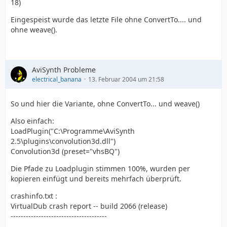
18)
Eingespeist wurde das letzte File ohne ConvertTo.... und
ohne weave().
AviSynth Probleme
electrical_banana
13. Februar 2004 um 21:58
So und hier die Variante, ohne ConvertTo... und weave()
Also einfach:
LoadPlugin("C:\Programme\AviSynth
2.5\plugins\convolution3d.dll")
Convolution3d (preset="vhsBQ")
Die Pfade zu Loadplugin stimmen 100%, wurden per
kopieren einfügt und bereits mehrfach überprüft.
crashinfo.txt :
VirtualDub crash report -- build 2066 (release)
--------------------------------------