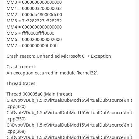
MM0 = 0000000000000000
MM1 = 0000003200000032
MM2 = 0000da480000dc00
MM3 = 7e3282327e328232
MM4 = 0000000000000000
MM5 = ffff0000ffff0000
MM6 = 0000200000002000
MM7 = 0000000000ff00ff
Crash reason: Unhandled Microsoft C++ Exception
Crash context:
An exception occurred in module 'kernel32'.
Thread traces:
Thread 000005a0 (Main thread)
C:\Dvpt\VDub_1.5.x\VirtualDubMod15\VirtualDub\source\Init
.cpp(320)
C:\Dvpt\VDub_1.5.x\VirtualDubMod15\VirtualDub\source\Init
.cpp(350)
C:\Dvpt\VDub_1.5.x\VirtualDubMod15\VirtualDub\source\Init
.cpp(368)
C:\Dvpt\VDub_1.5.x\VirtualDubMod15\VirtualDub\source\Init