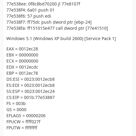
77e538ee: 0f8c8bd70200 jl 77e8107f
77e538f4: 6a01 push 01
77e538f6: 57 push edi
77e538f7: ff75dc push dword ptr [ebp-24]
77e538fa: ff151015e477 call dword ptr [77e41510]
Windows 5.1 (Windows XP build 2600) [Service Pack 1]
EAX = 0012ec28
EBX = 00000000
ECX = 00000000
EDX = 0012ecdc
EBP = 0012ec78
DS:ESI = 0023:0012ecb8
ES:EDI = 0023:0012ecb8
SS:ESP = 0023:0012ec24
CS:EIP = 001b:77e53887
FS = 003b
GS = 0000
EFLAGS = 00000206
FPUCW = ffff027f
FPUTW = ffffffff