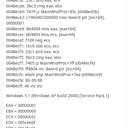
0048ecdc: 23c1 and eax, ecx
0048ecde: 3bc3 cmp eax, ebx
0048ece0: 7479 jz MainWndProc+85c (0048ed5b)
0048ece2: c7460401000000 mov dword ptr [esi+04],
00000001
0048ece9: 8b4004 mov eax, [eax+04]
0048ecec: 8b4804 mov ecx, [eax+04]
0048ecef: f7d9 neg ecx
0048ecf1: 1bc9 sbb ecx, ecx
0048ecf3: 23c1 and eax, ecx
0048ecf5: 3bc3 cmp eax, ebx
0048ecf7: 7405 jz MainWndProc+7ff (0048ecfe)
0048ecf9: ff4604 inc dword ptr [esi+04]
0048ecfc: ebeb jmp MainWndProc+7ea (0048ece9)
0048ecfe: 8b db 8b
0048ecff: 46 inc esi
Windows 5.1 (Windows XP build 2600) [Service Pack 1]
EAX = 00000001
EBX = 00000000
ECX = 0000005c
EDX = 005ce66f