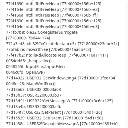
77f41690: ntdll!RtlFreeHeap [77f40000+156b+125]
77f4164e: ntdll!RtlFreeHeap [77f40000+156b+e3]
77f4166a: ntdll!RtlFreeHeap [77f40000+156b+ff]
77f41690: ntdll!RtlFreeHeap [77f40000+156b+125]
77f4164e: ntdll!RtlFreeHeap [77f40000+156b+e3]
771fb7b8: ole32!CoRegisterSurrogate
[77180000+7b644+174]
771a3ed8: ole32!CoCreateInstanceEx [77180000+23ebc+1c]
77bfab2e: msvcrt!free [77be0000+1aa6b+c3]
77f417b2: ntdll!RtlAllocateHeap [77f40000+16a1+111]
0054dd65: _heap_alloc()
0048565f: InputFile::InputFile()
0046c0fd: OpenAVI()
77d14022: USER32!GetWindowLongA [77d10000+3fee+34]
0048ec28: MainWndProc()
77d13a68: USER32!00003a68
77d13b37: USER32!00003b37
77d13d91: USER32!GetMessageW [77d10000+3c6c+125]
77d13a4b: USER32!00003a4b
77d154f7: USER32!GetParent [77d10000+54d1+26]
77d15529: USER32!GetParent [77d10000+54d1+58]
77d1438c: USER32!DispatchMessageA [77d10000+4381+b]