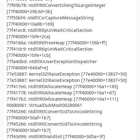
77f69b78: ntdll!RtlConvertUlongToLargeInteger
[77f40000+29b3d+3b]
77f50bf4: ntdll!CsrCaptureMessageString
[77f40000+10a8b+169]
77f41ec8: ntdll!RtlpUnWaitCriticalSection
[77f40000+1bfe+2ca]
77f4166a: ntdll!RtlFreeHeap [77f40000+156b+ff]
77f41dc9: ntdll!RtlpUnWaitCriticalSection
[77f40000+1bfe+1cb]
77fa4dbd: ntdll!KiUserExceptionDispatcher
[77f40000+64daf+e]
77e53887: kernel32!RaiseException [77e40000+13837+50]
77e53887: kernel32!RaiseException [77e40000+13837+50]
77f417e6: ntdll!RtlAllocateHeap [77f40000+16a1+145]
77f41778: ntdll!RtlAllocateHeap [77f40000+16a1+d7]
77f417b2: ntdll!RtlAllocateHeap [77f40000+16a1+111]
00680061: VirtualDubMod!00280061
77f45266: ntdll!RtlConvertSidToUnicodeString
[77f40000+50af+1b7]
77f45266: ntdll!RtlConvertSidToUnicodeString
[77f40000+50af+1b7]
77f43d99: ntdll!RtlValidSid [77f40000+3d5a+3f]