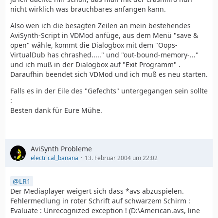
nicht wirklich was brauchbares anfangen kann.
Also wen ich die besagten Zeilen an mein bestehendes
AviSynth-Script in VDMod anfüge, aus dem Menü "save &
open" wähle, kommt die Dialogbox mit dem "Oops-
VirtualDub has chrashed....." und "out-bound-memory-..."
und ich muß in der Dialogbox auf "Exit Programm" .
Daraufhin beendet sich VDMod und ich muß es neu starten.
Falls es in der Eile des "Gefechts" untergegangen sein sollte
:
Besten dank für Eure Mühe.
AviSynth Probleme
electrical_banana
13. Februar 2004 um 22:02
LR1
Der Mediaplayer weigert sich dass *avs abzuspielen.
Fehlermedlung in roter Schrift auf schwarzem Schirm :
Evaluate : Unrecognized exception ! (D:\American.avs, line