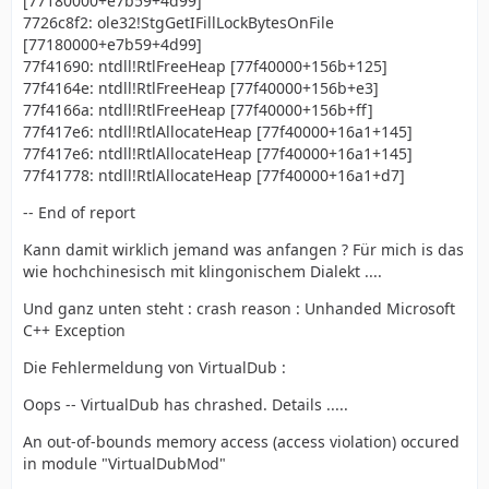
[77180000+e7b59+4d99]
7726c8f2: ole32!StgGetIFillLockBytesOnFile
[77180000+e7b59+4d99]
77f41690: ntdll!RtlFreeHeap [77f40000+156b+125]
77f4164e: ntdll!RtlFreeHeap [77f40000+156b+e3]
77f4166a: ntdll!RtlFreeHeap [77f40000+156b+ff]
77f417e6: ntdll!RtlAllocateHeap [77f40000+16a1+145]
77f417e6: ntdll!RtlAllocateHeap [77f40000+16a1+145]
77f41778: ntdll!RtlAllocateHeap [77f40000+16a1+d7]
-- End of report
Kann damit wirklich jemand was anfangen ? Für mich is das
wie hochchinesisch mit klingonischem Dialekt ....
Und ganz unten steht : crash reason : Unhanded Microsoft
C++ Exception
Die Fehlermeldung von VirtualDub :
Oops -- VirtualDub has chrashed. Details .....
An out-of-bounds memory access (access violation) occured
in module "VirtualDubMod"