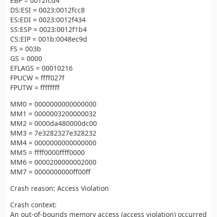
EBP = 0012fcd4
DS:ESI = 0023:0012fcc8
ES:EDI = 0023:0012f434
SS:ESP = 0023:0012f1b4
CS:EIP = 001b:0048ec9d
FS = 003b
GS = 0000
EFLAGS = 00010216
FPUCW = ffff027f
FPUTW = ffffffff
MM0 = 0000000000000000
MM1 = 0000003200000032
MM2 = 0000da480000dc00
MM3 = 7e3282327e328232
MM4 = 0000000000000000
MM5 = ffff0000ffff0000
MM6 = 0000200000002000
MM7 = 0000000000ff00ff
Crash reason: Access Violation
Crash context:
An out-of-bounds memory access (access violation) occurred