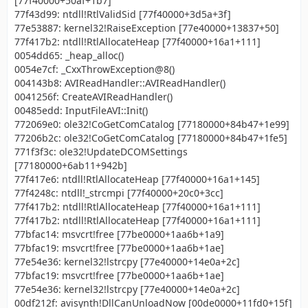
[77f40000+50af+1b7]
77f43d99: ntdll!RtlValidSid [77f40000+3d5a+3f]
77e53887: kernel32!RaiseException [77e40000+13837+50]
77f417b2: ntdll!RtlAllocateHeap [77f40000+16a1+111]
0054dd65: _heap_alloc()
0054e7cf: _CxxThrowException@8()
004143b8: AVIReadHandler::AVIReadHandler()
0041256f: CreateAVIReadHandler()
00485edd: InputFileAVI::Init()
772069e0: ole32!CoGetComCatalog [77180000+84b47+1e99]
77206b2c: ole32!CoGetComCatalog [77180000+84b47+1fe5]
771f3f3c: ole32!UpdateDCOMSettings
[77180000+6ab11+942b]
77f417e6: ntdll!RtlAllocateHeap [77f40000+16a1+145]
77f4248c: ntdll!_strcmpi [77f40000+20c0+3cc]
77f417b2: ntdll!RtlAllocateHeap [77f40000+16a1+111]
77f417b2: ntdll!RtlAllocateHeap [77f40000+16a1+111]
77bfac14: msvcrt!free [77be0000+1aa6b+1a9]
77bfac19: msvcrt!free [77be0000+1aa6b+1ae]
77e54e36: kernel32!lstrcpy [77e40000+14e0a+2c]
77bfac19: msvcrt!free [77be0000+1aa6b+1ae]
77e54e36: kernel32!lstrcpy [77e40000+14e0a+2c]
00df212f: avisynth!DllCanUnloadNow [00de0000+11fd0+15f]