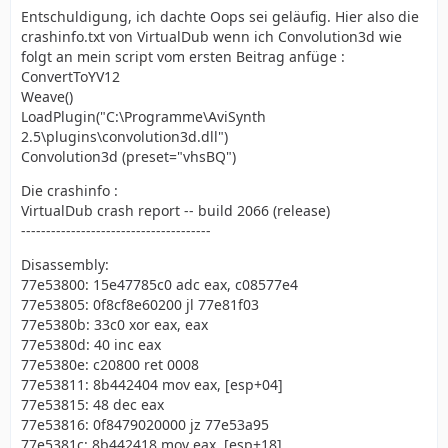
Entschuldigung, ich dachte Oops sei geläufig. Hier also die
crashinfo.txt von VirtualDub wenn ich Convolution3d wie
folgt an mein script vom ersten Beitrag anfüge :
ConvertToYV12
Weave()
LoadPlugin("C:\Programme\AviSynth
2.5\plugins\convolution3d.dll")
Convolution3d (preset="vhsBQ")
Die crashinfo :
VirtualDub crash report -- build 2066 (release)
--------------------------------------
Disassembly:
77e53800: 15e47785c0 adc eax, c08577e4
77e53805: 0f8cf8e60200 jl 77e81f03
77e5380b: 33c0 xor eax, eax
77e5380d: 40 inc eax
77e5380e: c20800 ret 0008
77e53811: 8b442404 mov eax, [esp+04]
77e53815: 48 dec eax
77e53816: 0f8479020000 jz 77e53a95
77e5381c: 8b442418 mov eax, [esp+18]