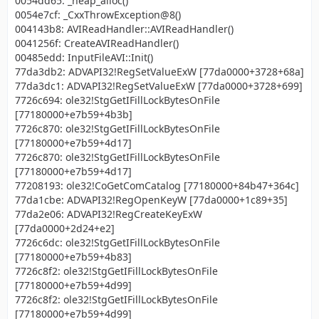
0054dd65: _heap_alloc()
0054e7cf: _CxxThrowException@8()
004143b8: AVIReadHandler::AVIReadHandler()
0041256f: CreateAVIReadHandler()
00485edd: InputFileAVI::Init()
77da3db2: ADVAPI32!RegSetValueExW [77da0000+3728+68a]
77da3dc1: ADVAPI32!RegSetValueExW [77da0000+3728+699]
7726c694: ole32!StgGetIFillLockBytesOnFile
[77180000+e7b59+4b3b]
7726c870: ole32!StgGetIFillLockBytesOnFile
[77180000+e7b59+4d17]
7726c870: ole32!StgGetIFillLockBytesOnFile
[77180000+e7b59+4d17]
77208193: ole32!CoGetComCatalog [77180000+84b47+364c]
77da1cbe: ADVAPI32!RegOpenKeyW [77da0000+1c89+35]
77da2e06: ADVAPI32!RegCreateKeyExW
[77da0000+2d24+e2]
7726c6dc: ole32!StgGetIFillLockBytesOnFile
[77180000+e7b59+4b83]
7726c8f2: ole32!StgGetIFillLockBytesOnFile
[77180000+e7b59+4d99]
7726c8f2: ole32!StgGetIFillLockBytesOnFile
[77180000+e7b59+4d99]