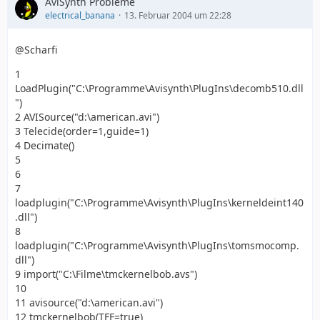
AviSynth Probleme
electrical_banana
13. Februar 2004 um 22:28
@Scharfi
1
LoadPlugin("C:\Programme\Avisynth\PlugIns\decomb510.dll
")
2 AVISource("d:\american.avi")
3 Telecide(order=1,guide=1)
4 Decimate()
5
6
7
loadplugin("C:\Programme\Avisynth\PlugIns\kerneldeint140
.dll")
8
loadplugin("C:\Programme\Avisynth\PlugIns\tomsmocomp.
dll")
9 import("C:\Filme\tmckernelbob.avs")
10
11 avisource("d:\american.avi")
12 tmckernelbob(TFF=true)