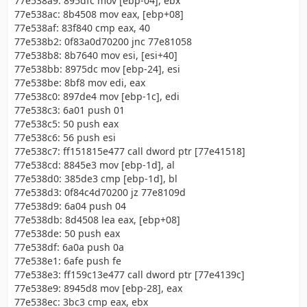
77e538a9: 895dfc mov [ebp-04], ebx
77e538ac: 8b4508 mov eax, [ebp+08]
77e538af: 83f840 cmp eax, 40
77e538b2: 0f83a0d70200 jnc 77e81058
77e538b8: 8b7640 mov esi, [esi+40]
77e538bb: 8975dc mov [ebp-24], esi
77e538be: 8bf8 mov edi, eax
77e538c0: 897de4 mov [ebp-1c], edi
77e538c3: 6a01 push 01
77e538c5: 50 push eax
77e538c6: 56 push esi
77e538c7: ff151815e477 call dword ptr [77e41518]
77e538cd: 8845e3 mov [ebp-1d], al
77e538d0: 385de3 cmp [ebp-1d], bl
77e538d3: 0f84c4d70200 jz 77e8109d
77e538d9: 6a04 push 04
77e538db: 8d4508 lea eax, [ebp+08]
77e538de: 50 push eax
77e538df: 6a0a push 0a
77e538e1: 6afe push fe
77e538e3: ff159c13e477 call dword ptr [77e4139c]
77e538e9: 8945d8 mov [ebp-28], eax
77e538ec: 3bc3 cmp eax, ebx