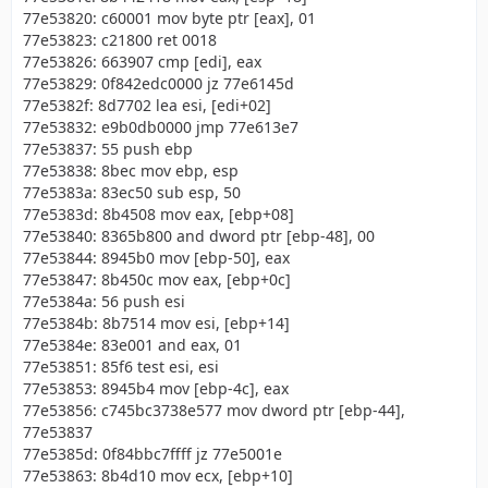
77e53820: c60001 mov byte ptr [eax], 01
77e53823: c21800 ret 0018
77e53826: 663907 cmp [edi], eax
77e53829: 0f842edc0000 jz 77e6145d
77e5382f: 8d7702 lea esi, [edi+02]
77e53832: e9b0db0000 jmp 77e613e7
77e53837: 55 push ebp
77e53838: 8bec mov ebp, esp
77e5383a: 83ec50 sub esp, 50
77e5383d: 8b4508 mov eax, [ebp+08]
77e53840: 8365b800 and dword ptr [ebp-48], 00
77e53844: 8945b0 mov [ebp-50], eax
77e53847: 8b450c mov eax, [ebp+0c]
77e5384a: 56 push esi
77e5384b: 8b7514 mov esi, [ebp+14]
77e5384e: 83e001 and eax, 01
77e53851: 85f6 test esi, esi
77e53853: 8945b4 mov [ebp-4c], eax
77e53856: c745bc3738e577 mov dword ptr [ebp-44],
77e53837
77e5385d: 0f84bbc7ffff jz 77e5001e
77e53863: 8b4d10 mov ecx, [ebp+10]