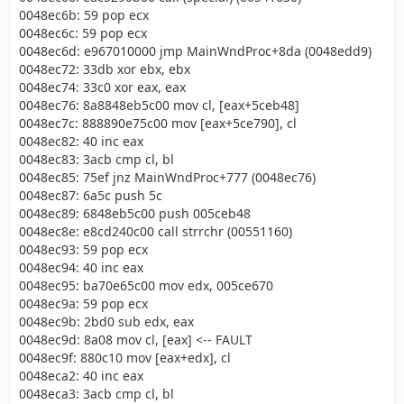
0048ec6b: 59 pop ecx
0048ec6c: 59 pop ecx
0048ec6d: e967010000 jmp MainWndProc+8da (0048edd9)
0048ec72: 33db xor ebx, ebx
0048ec74: 33c0 xor eax, eax
0048ec76: 8a8848eb5c00 mov cl, [eax+5ceb48]
0048ec7c: 888890e75c00 mov [eax+5ce790], cl
0048ec82: 40 inc eax
0048ec83: 3acb cmp cl, bl
0048ec85: 75ef jnz MainWndProc+777 (0048ec76)
0048ec87: 6a5c push 5c
0048ec89: 6848eb5c00 push 005ceb48
0048ec8e: e8cd240c00 call strrchr (00551160)
0048ec93: 59 pop ecx
0048ec94: 40 inc eax
0048ec95: ba70e65c00 mov edx, 005ce670
0048ec9a: 59 pop ecx
0048ec9b: 2bd0 sub edx, eax
0048ec9d: 8a08 mov cl, [eax] <-- FAULT
0048ec9f: 880c10 mov [eax+edx], cl
0048eca2: 40 inc eax
0048eca3: 3acb cmp cl, bl