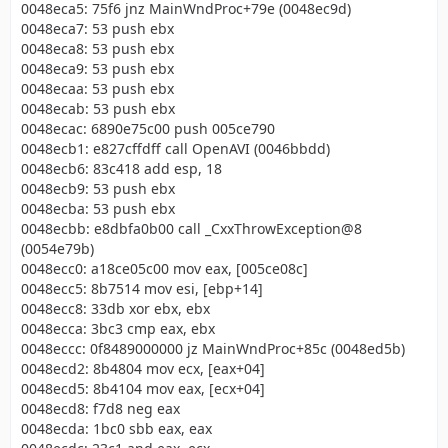
0048eca5: 75f6 jnz MainWndProc+79e (0048ec9d)
0048eca7: 53 push ebx
0048eca8: 53 push ebx
0048eca9: 53 push ebx
0048ecaa: 53 push ebx
0048ecab: 53 push ebx
0048ecac: 6890e75c00 push 005ce790
0048ecb1: e827cffdff call OpenAVI (0046bbdd)
0048ecb6: 83c418 add esp, 18
0048ecb9: 53 push ebx
0048ecba: 53 push ebx
0048ecbb: e8dbfa0b00 call _CxxThrowException@8
(0054e79b)
0048ecc0: a18ce05c00 mov eax, [005ce08c]
0048ecc5: 8b7514 mov esi, [ebp+14]
0048ecc8: 33db xor ebx, ebx
0048ecca: 3bc3 cmp eax, ebx
0048eccc: 0f8489000000 jz MainWndProc+85c (0048ed5b)
0048ecd2: 8b4804 mov ecx, [eax+04]
0048ecd5: 8b4104 mov eax, [ecx+04]
0048ecd8: f7d8 neg eax
0048ecda: 1bc0 sbb eax, eax