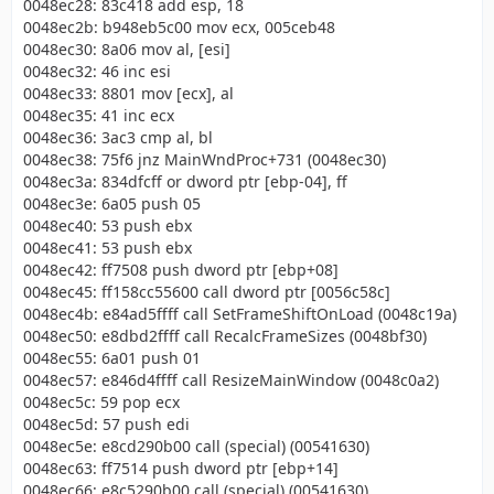
0048ec28: 83c418 add esp, 18
0048ec2b: b948eb5c00 mov ecx, 005ceb48
0048ec30: 8a06 mov al, [esi]
0048ec32: 46 inc esi
0048ec33: 8801 mov [ecx], al
0048ec35: 41 inc ecx
0048ec36: 3ac3 cmp al, bl
0048ec38: 75f6 jnz MainWndProc+731 (0048ec30)
0048ec3a: 834dfcff or dword ptr [ebp-04], ff
0048ec3e: 6a05 push 05
0048ec40: 53 push ebx
0048ec41: 53 push ebx
0048ec42: ff7508 push dword ptr [ebp+08]
0048ec45: ff158cc55600 call dword ptr [0056c58c]
0048ec4b: e84ad5ffff call SetFrameShiftOnLoad (0048c19a)
0048ec50: e8dbd2ffff call RecalcFrameSizes (0048bf30)
0048ec55: 6a01 push 01
0048ec57: e846d4ffff call ResizeMainWindow (0048c0a2)
0048ec5c: 59 pop ecx
0048ec5d: 57 push edi
0048ec5e: e8cd290b00 call (special) (00541630)
0048ec63: ff7514 push dword ptr [ebp+14]
0048ec66: e8c5290b00 call (special) (00541630)