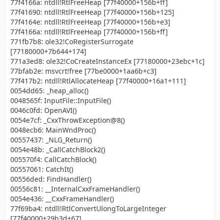
77f4166a: ntdll!RtlFreeHeap [77f40000+156b+ff]
77f41690: ntdll!RtlFreeHeap [77f40000+156b+125]
77f4164e: ntdll!RtlFreeHeap [77f40000+156b+e3]
77f4166a: ntdll!RtlFreeHeap [77f40000+156b+ff]
771fb7b8: ole32!CoRegisterSurrogate
[77180000+7b644+174]
771a3ed8: ole32!CoCreateInstanceEx [77180000+23ebc+1c]
77bfab2e: msvcrt!free [77be0000+1aa6b+c3]
77f417b2: ntdll!RtlAllocateHeap [77f40000+16a1+111]
0054dd65: _heap_alloc()
0048565f: InputFile::InputFile()
0046c0fd: OpenAVI()
0054e7cf: _CxxThrowException@8()
0048ecb6: MainWndProc()
00557437: _NLG_Return()
0054e48b: _CallCatchBlock2()
005570f4: CallCatchBlock()
00557061: CatchIt()
00556ded: FindHandler()
00556c81: __InternalCxxFrameHandler()
0054e436: __CxxFrameHandler()
77f69ba4: ntdll!RtlConvertUlongToLargeInteger
[77f40000+29b3d+67]