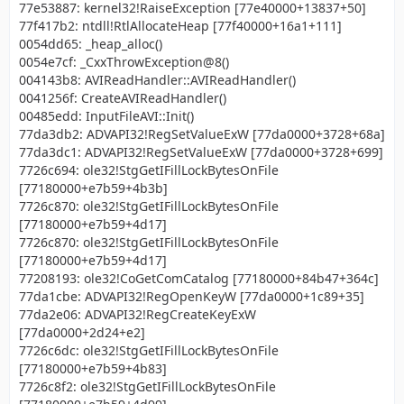
77e53887: kernel32!RaiseException [77e40000+13837+50]
77f417b2: ntdll!RtlAllocateHeap [77f40000+16a1+111]
0054dd65: _heap_alloc()
0054e7cf: _CxxThrowException@8()
004143b8: AVIReadHandler::AVIReadHandler()
0041256f: CreateAVIReadHandler()
00485edd: InputFileAVI::Init()
77da3db2: ADVAPI32!RegSetValueExW [77da0000+3728+68a]
77da3dc1: ADVAPI32!RegSetValueExW [77da0000+3728+699]
7726c694: ole32!StgGetIFillLockBytesOnFile
[77180000+e7b59+4b3b]
7726c870: ole32!StgGetIFillLockBytesOnFile
[77180000+e7b59+4d17]
7726c870: ole32!StgGetIFillLockBytesOnFile
[77180000+e7b59+4d17]
77208193: ole32!CoGetComCatalog [77180000+84b47+364c]
77da1cbe: ADVAPI32!RegOpenKeyW [77da0000+1c89+35]
77da2e06: ADVAPI32!RegCreateKeyExW
[77da0000+2d24+e2]
7726c6dc: ole32!StgGetIFillLockBytesOnFile
[77180000+e7b59+4b83]
7726c8f2: ole32!StgGetIFillLockBytesOnFile