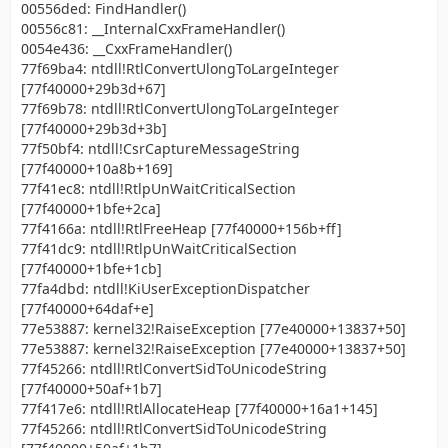
00556ded: FindHandler()
00556c81: __InternalCxxFrameHandler()
0054e436: __CxxFrameHandler()
77f69ba4: ntdll!RtlConvertUlongToLargeInteger
[77f40000+29b3d+67]
77f69b78: ntdll!RtlConvertUlongToLargeInteger
[77f40000+29b3d+3b]
77f50bf4: ntdll!CsrCaptureMessageString
[77f40000+10a8b+169]
77f41ec8: ntdll!RtlpUnWaitCriticalSection
[77f40000+1bfe+2ca]
77f4166a: ntdll!RtlFreeHeap [77f40000+156b+ff]
77f41dc9: ntdll!RtlpUnWaitCriticalSection
[77f40000+1bfe+1cb]
77fa4dbd: ntdll!KiUserExceptionDispatcher
[77f40000+64daf+e]
77e53887: kernel32!RaiseException [77e40000+13837+50]
77e53887: kernel32!RaiseException [77e40000+13837+50]
77f45266: ntdll!RtlConvertSidToUnicodeString
[77f40000+50af+1b7]
77f417e6: ntdll!RtlAllocateHeap [77f40000+16a1+145]
77f45266: ntdll!RtlConvertSidToUnicodeString