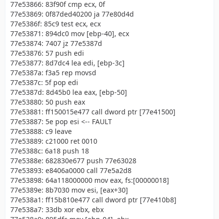
77e53866: 83f90f cmp ecx, 0f
77e53869: 0f87ded40200 ja 77e80d4d
77e5386f: 85c9 test ecx, ecx
77e53871: 894dc0 mov [ebp-40], ecx
77e53874: 7407 jz 77e5387d
77e53876: 57 push edi
77e53877: 8d7dc4 lea edi, [ebp-3c]
77e5387a: f3a5 rep movsd
77e5387c: 5f pop edi
77e5387d: 8d45b0 lea eax, [ebp-50]
77e53880: 50 push eax
77e53881: ff150015e477 call dword ptr [77e41500]
77e53887: 5e pop esi <-- FAULT
77e53888: c9 leave
77e53889: c21000 ret 0010
77e5388c: 6a18 push 18
77e5388e: 682830e677 push 77e63028
77e53893: e8406a0000 call 77e5a2d8
77e53898: 64a118000000 mov eax, fs:[00000018]
77e5389e: 8b7030 mov esi, [eax+30]
77e538a1: ff15b810e477 call dword ptr [77e410b8]
77e538a7: 33db xor ebx, ebx