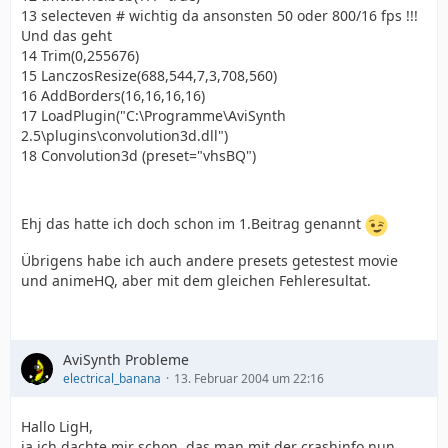
13 selecteven # wichtig da ansonsten 50 oder 800/16 fps !!!
Und das geht
14 Trim(0,255676)
15 LanczosResize(688,544,7,3,708,560)
16 AddBorders(16,16,16,16)
17 LoadPlugin("C:\Programme\AviSynth
2.5\plugins\convolution3d.dll")
18 Convolution3d (preset="vhsBQ")
Ehj das hatte ich doch schon im 1.Beitrag genannt
Übrigens habe ich auch andere presets getestest movie
und animeHQ, aber mit dem gleichen Fehleresultat.
AviSynth Probleme
electrical_banana
13. Februar 2004 um 22:16
Hallo LigH,
ja ich dachte mir schon, das man mit der crashinfo nun