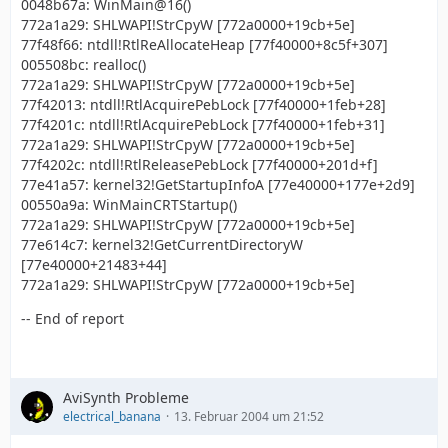
0048b67a: WinMain@16()
772a1a29: SHLWAPI!StrCpyW [772a0000+19cb+5e]
77f48f66: ntdll!RtlReAllocateHeap [77f40000+8c5f+307]
005508bc: realloc()
772a1a29: SHLWAPI!StrCpyW [772a0000+19cb+5e]
77f42013: ntdll!RtlAcquirePebLock [77f40000+1feb+28]
77f4201c: ntdll!RtlAcquirePebLock [77f40000+1feb+31]
772a1a29: SHLWAPI!StrCpyW [772a0000+19cb+5e]
77f4202c: ntdll!RtlReleasePebLock [77f40000+201d+f]
77e41a57: kernel32!GetStartupInfoA [77e40000+177e+2d9]
00550a9a: WinMainCRTStartup()
772a1a29: SHLWAPI!StrCpyW [772a0000+19cb+5e]
77e614c7: kernel32!GetCurrentDirectoryW
[77e40000+21483+44]
772a1a29: SHLWAPI!StrCpyW [772a0000+19cb+5e]
-- End of report
AviSynth Probleme
electrical_banana
13. Februar 2004 um 21:52