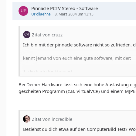
Pinnacle PCTV Stereo - Software
UPollaehne
8. März 2004 um 13:15
Zitat von cruzz
Ich bin mit der pinnacle software nicht so zufrieden, 
kennt jemand von euch eine gute software, mit der:
1. die karte funktioniert
2. man auch shedulen kann und
Bei Deiner Hardware lässt sich eine hohe Auslastung ei
3. man beider unten genannten hardware fullPAL capt
gescheiten Programm (z.B. VirtualVCR) und einem MJP
Zitat von incredible
Beziehst du dich etwa auf den ComputerBild Test? Wo