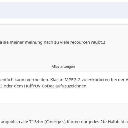
da sie meiner meinung nach zu viele recourcen raubt..!
Alles anzeigen
gentlich kaum vermeiden. Klar, in MPEG-2 zu enkodieren bei der
uren kann!!!
EG oder dem HuffYUV CoDec aufuzuzeichnen.
 angeblich alle 7134er (Cinergy's) Karten nur jedes 2te Halbbil