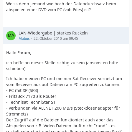
Weiss denn jemand wie hoch der Datendurchsatz beim
abspielen einer DVD vom PC (vob-Files) ist?
LAN-Wiedergabe | starkes Ruckeln
Mabus
22. Oktober 2010 um 09:45
Hallo Forum,
ich hoffe an dieser Stelle richtig zu sein (ansonsten bitte
schieben)!
Ich habe meinen PC und meinen Sat-Receiver vernetzt um
vom Receiver aus auf Dateien am PC zugreifen zukönnen:
- PC mit XP (SP3)
- FritzBox 7170 als Router
- Technisat TechniStar S1
- verbunden via ALLNET 200 MB/s (Steckdosenadapter für
Stromnetz)
Der Zugriff auf die Dateien funktioniert auch aber das
Abspielen von z.B. Video-Dateien läuft nicht "rund" - es
ruckelt sehr stark und so macht Filme gucken keinen Spaß.