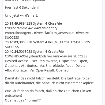
Hier fast 6 Sekunden!
Und jetzt wird's hart:
20:
39:49
,9894228 System 4 CloseFile
C:\Programme\AVG\AVG9\Identity
Protection\Agent\Driver\Platform_XP\AVGIDSDriver.sys
SUCCESS
20:
40:03
,3865338 System 4 IRP_MJ_CLOSE C:\ASUS.SYS
SUCCESS
20:
40:24
,5068038 System 4 CreateFile
C:\WINDOWS\system32\drivers\mrxdav.sys SUCCESS
Desired Access: Execute/Traverse, Disposition: Open,
Options: , Attributes: n/a, ShareMode: Read, Delete,
AllocationSize: n/a, OpenResult: Opened
Damit ihr das nicht falsch versteht: Die Einträge folgen
direkt aufeinander, die habe ich nicht zusammenkopiert!
Was läuft denn da falsch, daß solche zeitlichen Lücken
entstehen?
Oder ist das "normal"?