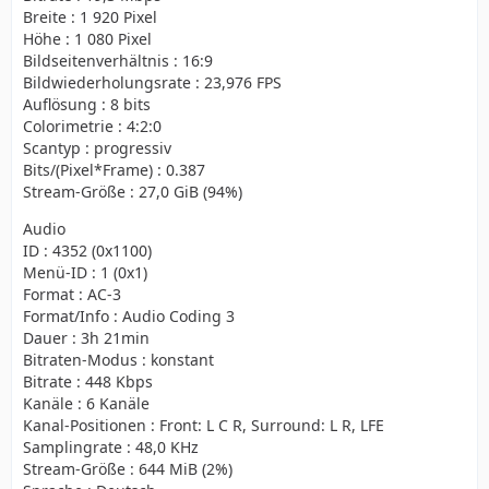
Breite : 1 920 Pixel
Höhe : 1 080 Pixel
Bildseitenverhältnis : 16:9
Bildwiederholungsrate : 23,976 FPS
Auflösung : 8 bits
Colorimetrie : 4:2:0
Scantyp : progressiv
Bits/(Pixel*Frame) : 0.387
Stream-Größe : 27,0 GiB (94%)
Audio
ID : 4352 (0x1100)
Menü-ID : 1 (0x1)
Format : AC-3
Format/Info : Audio Coding 3
Dauer : 3h 21min
Bitraten-Modus : konstant
Bitrate : 448 Kbps
Kanäle : 6 Kanäle
Kanal-Positionen : Front: L C R, Surround: L R, LFE
Samplingrate : 48,0 KHz
Stream-Größe : 644 MiB (2%)