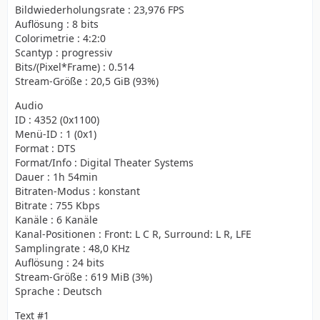
Bildwiederholungsrate : 23,976 FPS
Auflösung : 8 bits
Colorimetrie : 4:2:0
Scantyp : progressiv
Bits/(Pixel*Frame) : 0.514
Stream-Größe : 20,5 GiB (93%)
Audio
ID : 4352 (0x1100)
Menü-ID : 1 (0x1)
Format : DTS
Format/Info : Digital Theater Systems
Dauer : 1h 54min
Bitraten-Modus : konstant
Bitrate : 755 Kbps
Kanäle : 6 Kanäle
Kanal-Positionen : Front: L C R, Surround: L R, LFE
Samplingrate : 48,0 KHz
Auflösung : 24 bits
Stream-Größe : 619 MiB (3%)
Sprache : Deutsch
Text #1