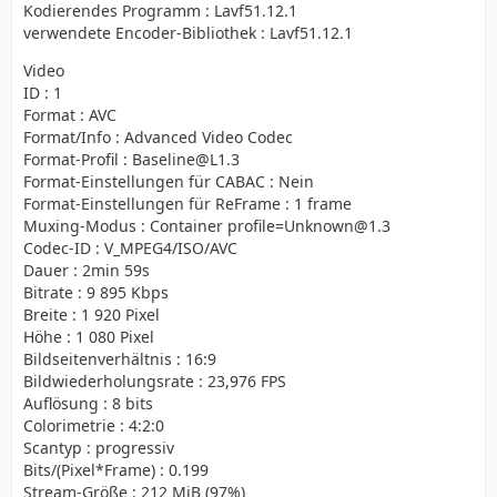
Kodierendes Programm : Lavf51.12.1
verwendete Encoder-Bibliothek : Lavf51.12.1
Video
ID : 1
Format : AVC
Format/Info : Advanced Video Codec
Format-Profil : Baseline@L1.3
Format-Einstellungen für CABAC : Nein
Format-Einstellungen für ReFrame : 1 frame
Muxing-Modus : Container profile=Unknown@1.3
Codec-ID : V_MPEG4/ISO/AVC
Dauer : 2min 59s
Bitrate : 9 895 Kbps
Breite : 1 920 Pixel
Höhe : 1 080 Pixel
Bildseitenverhältnis : 16:9
Bildwiederholungsrate : 23,976 FPS
Auflösung : 8 bits
Colorimetrie : 4:2:0
Scantyp : progressiv
Bits/(Pixel*Frame) : 0.199
Stream-Größe : 212 MiB (97%)