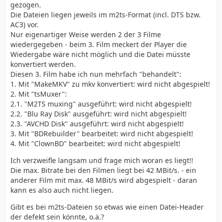
gezogen.
Die Dateien liegen jeweils im m2ts-Format (incl. DTS bzw.
AC3) vor.
Nur eigenartiger Weise werden 2 der 3 Filme
wiedergegeben - beim 3. Film meckert der Player die
Wiedergabe wäre nicht möglich und die Datei müsste
konvertiert werden.
Diesen 3. Film habe ich nun mehrfach "behandelt":
1. Mit "MakeMKV" zu mkv konvertiert: wird nicht abgespielt!
2. Mit "tsMuxer":
2.1. "M2TS muxing" ausgeführt: wird nicht abgespielt!
2.2. "Blu Ray Disk" ausgeführt: wird nicht abgespielt!
2.3. "AVCHD Disk" ausgeführt: wird nicht abgespielt!
3. Mit "BDRebuilder" bearbeitet: wird nicht abgespielt!
4. Mit "ClownBD" bearbeitet: wird nicht abgespielt!
Ich verzweifle langsam und frage mich woran es liegt!!
Die max. Bitrate bei den Filmen liegt bei 42 MBit/s. - ein
anderer Film mit max. 48 MBit/s wird abgespielt - daran
kann es also auch nicht liegen.
Gibt es bei m2ts-Dateien so etwas wie einen Datei-Header
der defekt sein könnte, o.ä.?