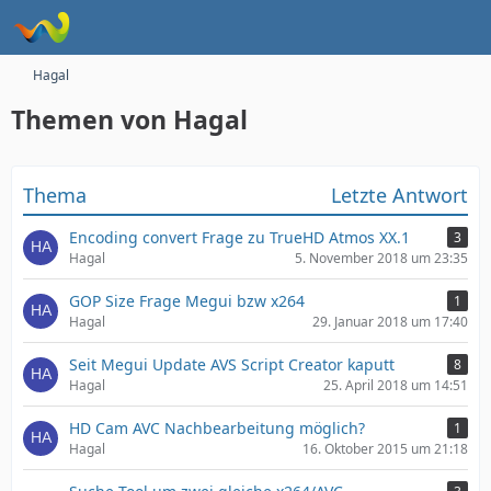
Hagal
Themen von Hagal
Thema
Letzte Antwort
Encoding convert Frage zu TrueHD Atmos XX.1
3
Hagal
5. November 2018 um 23:35
GOP Size Frage Megui bzw x264
1
Hagal
29. Januar 2018 um 17:40
Seit Megui Update AVS Script Creator kaputt
8
Hagal
25. April 2018 um 14:51
HD Cam AVC Nachbearbeitung möglich?
1
Hagal
16. Oktober 2015 um 21:18