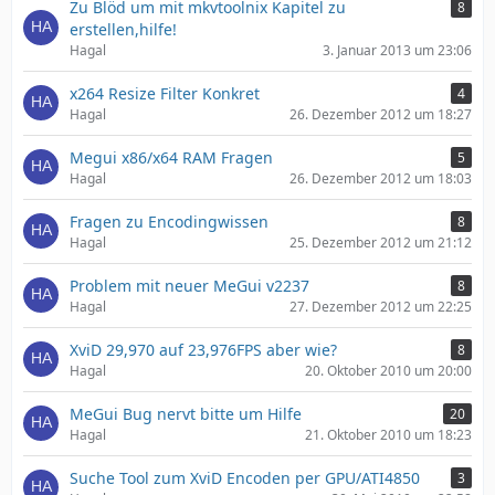
Zu Blöd um mit mkvtoolnix Kapitel zu
8
erstellen,hilfe!
Hagal
3. Januar 2013 um 23:06
x264 Resize Filter Konkret
4
Hagal
26. Dezember 2012 um 18:27
Megui x86/x64 RAM Fragen
5
Hagal
26. Dezember 2012 um 18:03
Fragen zu Encodingwissen
8
Hagal
25. Dezember 2012 um 21:12
Problem mit neuer MeGui v2237
8
Hagal
27. Dezember 2012 um 22:25
XviD 29,970 auf 23,976FPS aber wie?
8
Hagal
20. Oktober 2010 um 20:00
MeGui Bug nervt bitte um Hilfe
20
Hagal
21. Oktober 2010 um 18:23
Suche Tool zum XviD Encoden per GPU/ATI4850
3