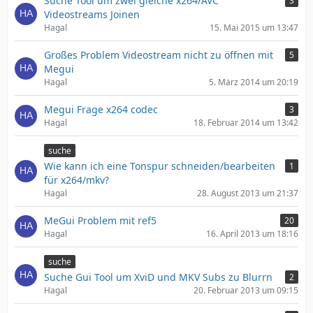
Suche Tool um zwei gleiche x264/AVC
3
Videostreams Joinen
Hagal
15. Mai 2015 um 13:47
Großes Problem Videostream nicht zu öffnen mit
5
Megui
Hagal
5. März 2014 um 20:19
Megui Frage x264 codec
3
Hagal
18. Februar 2014 um 13:42
suche
Wie kann ich eine Tonspur schneiden/bearbeiten
1
für x264/mkv?
Hagal
28. August 2013 um 21:37
MeGui Problem mit ref5
20
Hagal
16. April 2013 um 18:16
suche
Suche Gui Tool um XviD und MKV Subs zu Blurrn
2
Hagal
20. Februar 2013 um 09:15