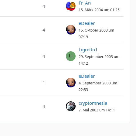
Fr_An
4
15. März 2004 um 01:25
eDealer
4
15. Oktober 2003 um
07:19
Ligretto1
4
29. September 2003 um
14:12
eDealer
1
4. September 2003 um
22:53
cryptomnesia
4
7. Mai 2003 um 14:11