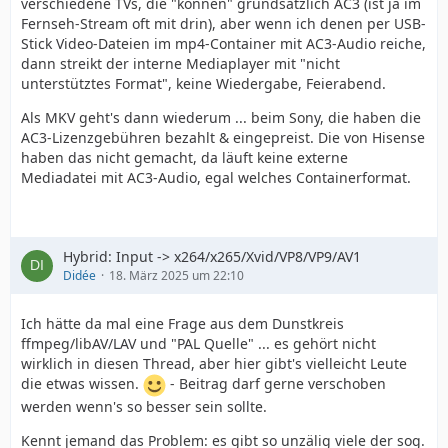
verschiedene TVs, die "können" grundsätzlich AC3 (ist ja im
Fernseh-Stream oft mit drin), aber wenn ich denen per USB-
Stick Video-Dateien im mp4-Container mit AC3-Audio reiche,
dann streikt der interne Mediaplayer mit "nicht
unterstütztes Format", keine Wiedergabe, Feierabend.
Als MKV geht's dann wiederum ... beim Sony, die haben die
AC3-Lizenzgebühren bezahlt & eingepreist. Die von Hisense
haben das nicht gemacht, da läuft keine externe
Mediadatei mit AC3-Audio, egal welches Containerformat.
Hybrid: Input -> x264/x265/Xvid/VP8/VP9/AV1
Didée
18. März 2025 um 22:10
Ich hätte da mal eine Frage aus dem Dunstkreis
ffmpeg/libAV/LAV und "PAL Quelle" ... es gehört nicht
wirklich in diesen Thread, aber hier gibt's vielleicht Leute
die etwas wissen.
- Beitrag darf gerne verschoben
werden wenn's so besser sein sollte.
Kennt jemand das Problem: es gibt so unzälig viele der sog.