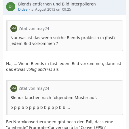
Blends entfernen und Bild interpolieren
Didée
5. August 2013 um 09:25
Zitat von may24
Nur was ist das wenn solche Blends praktisch in (fast)
jedem Bild vorkommen ?
Na, ... Wenn Blends in fast jedem Bild vorkommen, dann ist
das etwas
völlig anderes
als
Zitat von may24
Blends tauchen nach folgendem Muster auf:
p p p b b p p p b b p p p b b ...
Bei Normkonvertierungen gibt noch den Fall, dass eine
"gleitende" Framrate-Conversion à la "ConvertFPS()"