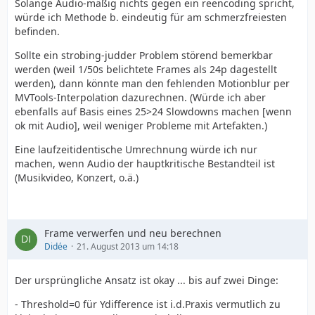
Solange Audio-mäßig nichts gegen ein reencoding spricht,
würde ich Methode b. eindeutig für am schmerzfreiesten
befinden.
Sollte ein strobing-judder Problem störend bemerkbar
werden (weil 1/50s belichtete Frames als 24p dagestellt
werden), dann könnte man den fehlenden Motionblur per
MVTools-Interpolation dazurechnen. (Würde ich aber
ebenfalls auf Basis eines 25>24 Slowdowns machen [wenn
ok mit Audio], weil weniger Probleme mit Artefakten.)
Eine laufzeitidentische Umrechnung würde ich nur
machen, wenn Audio der hauptkritische Bestandteil ist
(Musikvideo, Konzert, o.ä.)
Frame verwerfen und neu berechnen
Didée
21. August 2013 um 14:18
Der ursprüngliche Ansatz ist okay ... bis auf zwei Dinge:
- Threshold=0 für Ydifference ist i.d.Praxis vermutlich zu