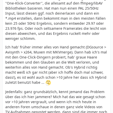
"One-Klick-Converter", die allesamt auf den ffmpeg/libAV
Bibliotheken basieren. Hat man nun einen PAL 25/50Hz
Input, lässt diesen ggf. noch deinerlacen und dann ein
*.mp4 erstellen, dann bekommt man in den meisten Fällen
kein 25 oder 50Hz Ergebnis, sondern entweder 29.97 oder
23.976 fps. Oder noch seltsamere Framerates die leicht von
diesen abweichen, und das Ergebnis ruckelt mehr oder
weniger schlimm.
Ich hab' früher immer alles von Hand gemacht (DGsource >
Avisynth > x264, Muxen mit MKVmerge). Dann hab ich's mal
mit den One-Click-Dingern probiert, hab' graue Haare
bekommen und den Glauben an die Welt verloren, und
weiterhin alles von Hand gemacht. Ob's Hybrid richtig
macht weiß ich gar nicht (aber ich hoffe doch mal schwer,
dass!), es ist wohl auch schon >10 Jahre her dass ich Hybrid
zuletzt benutzt habe ...
Jedenfalls: ganz grundsätzlich, kennt jemand das Problem
über das ich hier jammere? Mich hat das wie gesagt schon
vor >10 Jahren vergrault, und wenn ich mich heute in
anderen Foren umschaue in denen ganz viele Videos von
TV-Aufnahmen gepostet werden, dann sind die immer noch