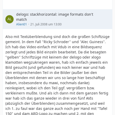
delogo: stackhorizontal: image formats don't
match
Alien01
21. Juli 2008 um 13:00
Also mit Textüberblendung sind doch die großen Schiftzüge
gemeint. In dem Fall "Ricky Schroder" und "Alec Guiness".
Ich hab das Video einfach mit Vdub in eine Bildsequenz
zerlegt und jedes Bild einzeln bearbeitet. Da die besagten
"gelben" Schriftzüge mit keinem der delogo oder xlogo
klamotten wegzukriegen waren, hab ich einfach jeweils ein
Bild gesucht (und gefunden) wo noch keiner war und hab
den entsprechenden Teil in die Bilder (außer bei den
Überblenden mit denen wir uns so lange hier beschäftigt
haben, insbesondere du mawi, nochmals danke)
reinkopiert, wobei ich den Teil ggf. vergrößern bzw.
verkleinern mußte. Und als ich dann mit dem ganzen fertig
war hab ich das ganze wieder in drei von fünf AVIs
(abzüglich der Überblenden) zusammengesetzt, und weil
ich 1. zu faul war das ganze auch noch per Hand mit "Tafel
150" und dam ARD-Logo zu machen und 2. mit den