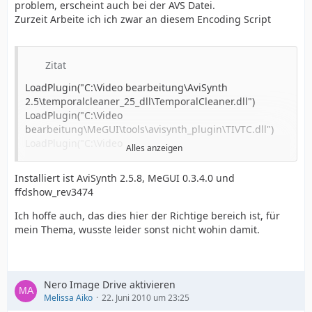
problem, erscheint auch bei der AVS Datei.
Zurzeit Arbeite ich ich zwar an diesem Encoding Script
Zitat
LoadPlugin("C:\Video bearbeitung\AviSynth
2.5\temporalcleaner_25_dll\TemporalCleaner.dll")
LoadPlugin("C:\Video
bearbeitung\MeGUI\tools\avisynth_plugin\TIVTC.dll")
LoadPlugin("C:\Video
Alles anzeigen
bearbeitung\MeGUI\tools\avisynth_plugin\ColorMatrix.d
ll")
Installiert ist AviSynth 2.5.8, MeGUI 0.3.4.0 und
LoadPlugin("C:\Video
ffdshow_rev3474
bearbeitung\MeGUI\tools\dgindex\DGDecode.dll")
import("C:\Video bearbeitung\AviSynth 2.5\Didées
Ich hoffe auch, das dies hier der Richtige bereich ist, für
Funktionen 20070828\Spresso\SPresso.avs")
mein Thema, wusste leider sonst nicht wohin damit.
import("C:\Video bearbeitung\AviSynth
2.5\Examples\FastLineDarken.avs")
import("C:\Video bearbeitung\AviSynth
2.5\Examples\aaf.avs")
Nero Image Drive aktivieren
Video=DGDecode_mpeg2source("C:\Video
Melissa Aiko
22. Juni 2010 um 23:25
bearbeitung\video01.d2v", cpu=4, info=3).SPresso()