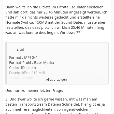
Dann wollte ich die Bitrate im Bitrate Caculater einstellen
und sah dort, das mir 25:46 Minuten angezeigt werden, ich
hatte mir da nichts weiteres gedacht und erstellte eine
Normale Xvid ca. 150MB mit der Sound Datei, musste aber
feststellen, das dass plötzlich wirklich 25:46 Minuten lang
war, an was könnte dies liegen, Windows 7?
Zitat
Format : MPEG-4
Format-Profil : Base Media
Codec-ID : isom
Dateigröße : 219 MiB
Dauer : 24min
Alles anzeigen
Gesamte Bitrate : 1 278 Kbps
Kodierungs-Datum : UTC 2010-04-04 00:27:52
Und nun zu meiner letzten Frage:
Tagging-Datum : UTC 2010-04-04 00:27:52
Kodierendes Programm : Yamb 2.1.0.0
3: Und zwar wollte ich gerne wissen, mit was man am
[
http://yamb.unite-video.com%5d
besten TransportStream Dateien Schneidet, hier gibt es ja
auch mehrere möglichkeiten, von irgendwelchen
Video