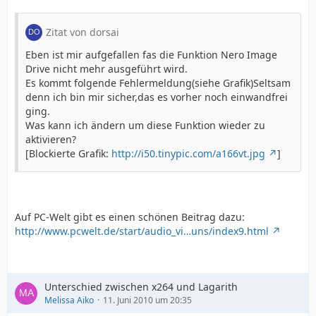
Audio=DirectShowSource("AudioFile_81.ac3")
Audiodub(Video,Audio)
Zitat von dorsai
ColorMatrix(hints=true, interlaced=true, threads=0)
tfm(order=-1).tdecimate(hybrid=1)
Eben ist mir aufgefallen fas die Funktion Nero Image
TemporalCleaner(ythresh=5, cthresh=10)
Drive nicht mehr ausgeführt wird.
crop( 2, 0, -2, 0)
Es kommt folgende Fehlermeldung(siehe Grafik)Seltsam
Spline36Resize(640,480).SPresso() # Spline36 (Neutral)
denn ich bin mir sicher,das es vorher noch einwandfrei
FFT3DFilter(sigma=2.0, plane=0, bw=48, bh=48, bt=3,
ging.
ow=16, oh=16, sharpen=0, interlaced=true)
Was kann ich ändern um diese Funktion wieder zu
Tweak(sat=1.1, bright=-2)
aktivieren?
FastLineDarken(strength=128, thinning=0, threshold=6)
[Blockierte Grafik:
http://i50.tinypic.com/a166vt.jpg
]
aaf()
RemoveGrain(1)
Auf PC-Welt gibt es einen schönen Beitrag dazu:
http://www.pcwelt.de/start/audio_vi…uns/index9.html
Unterschied zwischen x264 und Lagarith
Melissa Aiko
11. Juni 2010 um 20:35