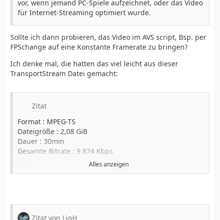
vor, wenn jemand PC-Spiele aufzeichnet, oder das Video
für Internet-Streaming optimiert wurde.
Sollte ich dann probieren, das Video im AVS script, Bsp. per
FPSchange auf eine Konstante Framerate zu bringen?
Ich denke mal, die hatten das viel leicht aus dieser
TransportStream Datei gemacht:
Zitat
Format : MPEG-TS
Dateigröße : 2,08 GiB
Dauer : 30min
Gesamte Bitrate : 9 874 Kbps
Alles anzeigen
Video
ID : 273 (0x111)
Menü-ID : 23608 (0x5C38)
Format : MPEG Video
Format-Version : Version 2
Format-Profil : Main@High
Zitat von LigH