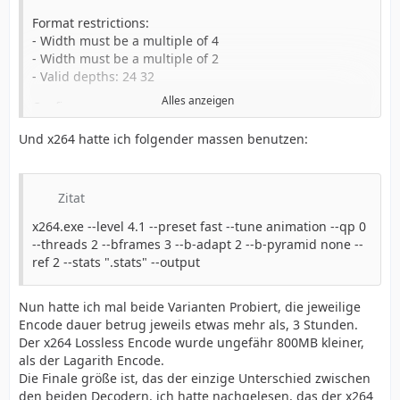
Format restrictions:
- Width must be a multiple of 4
- Width must be a multiple of 2
- Valid depths: 24 32
Alles anzeigen
Configure:
- Enable Null Frames
Und x264 hatte ich folgender massen benutzen:
- Use Multithreading
- Prevent Upsampling When Decoding
Mode:
Zitat
- YV12
x264.exe --level 4.1 --preset fast --tune animation --qp 0
--threads 2 --bframes 3 --b-adapt 2 --b-pyramid none --
ref 2 --stats ".stats" --output
Nun hatte ich mal beide Varianten Probiert, die jeweilige
Encode dauer betrug jeweils etwas mehr als, 3 Stunden.
Der x264 Lossless Encode wurde ungefähr 800MB kleiner,
als der Lagarith Encode.
Die Finale größe ist, das der einzige Unterschied zwischen
den beiden Decodern, ich hatte nachgelesen, das der x264