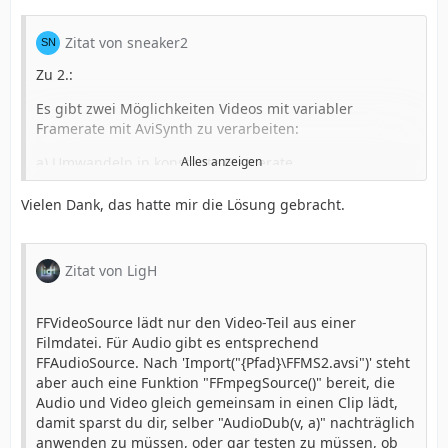
Zitat von sneaker2
Zu 2.:
Es gibt zwei Möglichkeiten Videos mit variabler
Framerate mit AviSynth zu verarbeiten:
a) Umwandeln in konstante Framerate
Alles anzeigen
z.B.:
Vielen Dank, das hatte mir die Lösung gebracht.
FFVideoSource("video.mp4",fpsnum=24000,fpsden=1001
)
b) Erstellen von Timecodes, mit denen dann der
Zitat von LigH
Encoder bzw. Muxer gefütter wird
FFVideoSource lädt nur den Video-Teil aus einer
z.B.:
Filmdatei. Für Audio gibt es entsprechend
FFVideoSource("video.mp4",timecodes="timecodes.txt")
FFAudioSource. Nach 'Import("{Pfad}\FFMS2.avsi")' steht
danach z.B. mit x264 Encoden:
aber auch eine Funktion "FFmpegSource()" bereit, die
x264 --tcfile-in timecodes.txt -o neues_video.mkv
Audio und Video gleich gemeinsam in einen Clip lädt,
eingangsvideo.avs
damit sparst du dir, selber "AudioDub(v, a)" nachträglich
anwenden zu müssen, oder gar testen zu müssen, ob