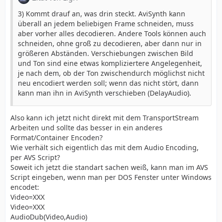
Format-Einstellungen für BVOP : Ja
3) Kommt drauf an, was drin steckt. AviSynth kann
Format-Einstellungen für Matrix : üblich
überall an jedem beliebigen Frame schneiden, muss
Format_Settings_GOP : M=3, N=15
aber vorher alles decodieren. Andere Tools können auch
Dauer : 30min
schneiden, ohne groß zu decodieren, aber dann nur in
Bitraten-Modus : variabel
größeren Abständen. Verschiebungen zwischen Bild
Bitrate : 9 192 Kbps
und Ton sind eine etwas kompliziertere Angelegenheit,
nominale Bitrate : 20,0 Mbps
je nach dem, ob der Ton zwischendurch möglichst nicht
Breite : 1 440 Pixel
neu encodiert werden soll; wenn das nicht stört, dann
Höhe : 1 080 Pixel
kann man ihn in AviSynth verschieben (DelayAudio).
Bildseitenverhältnis : 16:9
Bildwiederholungsrate : 29,970 FPS
ColorSpace : YUV
Also kann ich jetzt nicht direkt mit dem TransportStream
ChromaSubsampling : 4:2:0
Arbeiten und sollte das besser in ein anderes
BitDepth/String : 8 bits
Format/Container Encoden?
Scantyp : Interlaced
Wie verhält sich eigentlich das mit dem Audio Encoding,
Scanreihenfolge : oberes Feld zuerst
per AVS Script?
Bits/(Pixel*Frame) : 0.197
Soweit ich jetzt die standart sachen weiß, kann man im AVS
Stream-Größe : 1,94 GiB (93%)
Script eingeben, wenn man per DOS Fenster unter Windows
encodet:
Audio
Video=XXX
ID : 274 (0x112)
Video=XXX
Menü-ID : 23608 (0x5C38)
AudioDub(Video,Audio)
Format : AAC