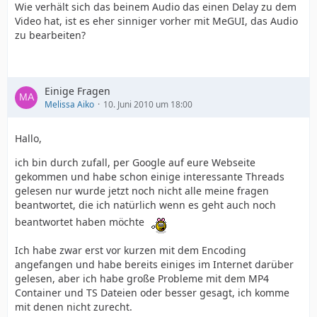
Wie verhält sich das beinem Audio das einen Delay zu dem
Format/Info : Advanced Audio Codec
Video hat, ist es eher sinniger vorher mit MeGUI, das Audio
Format-Version : Version 2
zu bearbeiten?
Format-Profil : LC
Muxing-Modus : ADTS
Dauer : 30min
Bitraten-Modus : konstant
Einige Fragen
Bitrate : 192 Kbps
Melissa Aiko
10. Juni 2010 um 18:00
Kanäle : 2 Kanäle
Samplingrate : 48,0 KHz
Hallo,
Video Verzögerung : -233ms
Stream-Größe : 41,5 MiB (2%)
ich bin durch zufall, per Google auf eure Webseite
gekommen und habe schon einige interessante Threads
gelesen nur wurde jetzt noch nicht alle meine fragen
beantwortet, die ich natürlich wenn es geht auch noch
beantwortet haben möchte
Ich habe zwar erst vor kurzen mit dem Encoding
angefangen und habe bereits einiges im Internet darüber
gelesen, aber ich habe große Probleme mit dem MP4
Container und TS Dateien oder besser gesagt, ich komme
mit denen nicht zurecht.