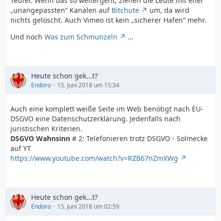
Teufel. Wenn das so weitergeht, ziehen die Leute mit eher
„unangepassten‟ Kanälen auf
Bitchute
um, da wird
nichts gelöscht. Auch Vimeo ist kein „sicherer Hafen‟ mehr.
Und noch
Was zum Schmunzeln
...
Heute schon gek...t?
Endoro
15. Juni 2018 um 15:34
Auch eine komplett weiße Seite im Web benötigt nach EU-
DSGVO eine Datenschutzerklärung. Jedenfalls nach
juristischen Kriterien.
DSGVO Wahnsinn
# 2: Telefonieren trotz DSGVO - Solmecke
auf YT
https://www.youtube.com/watch?v=RZB67nZmXWg
Heute schon gek...t?
Endoro
15. Juni 2018 um 02:59