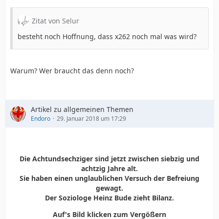
Hey, wisst ihr noch damals, als München auf Linux
Zitat von Selur
umgestellt wurde und von den Russen gehackt wurde?
Nicht? WEIL ES NICHT PASSIERT IST. Ja warum bloß!1!!
besteht noch Hoffnung, dass x262 noch mal was wird?
Die Lösung für mehr Windows-Malware ist mehr
Windows. Genau wie bei School Shootings in den USA.
Warum? Wer braucht das denn noch?
Die Lösung für mehr Gun Violence sind mehr Guns.
Artikel zu allgemeinen Themen
Endoro
29. Januar 2018 um 17:29
Die Achtundsechziger sind jetzt zwischen siebzig und
achtzig Jahre alt.
Sie haben einen unglaublichen Versuch der Befreiung
gewagt.
Der Soziologe Heinz Bude zieht Bilanz.
Auf's Bild klicken zum Vergößern