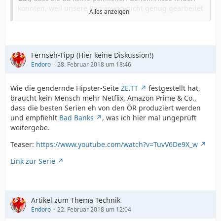
konnten, weil unsere Regierung nicht genug gearbeitet
Alles anzeigen
hat, um peinliche Geheimnisse zu produzieren.
Lacher am Rande:
Ausländische Hacker sind nach Informationen der
Fernseh-Tipp (Hier keine Diskussion!)
Deutschen Presse-Agentur in das bislang als sicher
Endoro
28. Februar 2018 um 18:46
geltende Datennetzwerk des Bundes und der
Sicherheitsbehörden eingedrungen.
Wie die gendernde Hipster-Seite
ZE.TT
festgestellt hat,
Ja, äh, nee. Wer zu irgendeinem Netz annimmt, es sei
braucht kein Mensch mehr Netflix, Amazon Prime & Co.,
schon sicher, ist inkompetent und sollte gefeuert
dass die besten Serien eh von den ÖR produziert werden
werden. Erst Recht, wenn das Netz von einem externen
und empfiehlt
Bad Banks
, was ich hier mal ungeprüft
Dienstleister betrieben wird, wie T-Systems in diesem
weitergebe.
Fall.
Die Angreifer sollen Sicherheitskreisen zufolge der
Teaser:
https://www.youtube.com/watch?v=TuvV6De9X_w
Gruppe "APT28" angehören, die viele Fachleute
russischen Regierungsstellen zurechnen.
Link zur Serie
Äh, nein. Schlangenöl-Verkäufer mit Panikschürmotiv
verbreiten Ammenmärchen. Niemand hat da irgendwas
zuordnen können. Es gibt da bloß unbelastbares
Hörensagen aus nicht ernstzunehmenden Quellen mit
Artikel zum Thema Technik
kommerziellem Panikschürhintergrund.
Endoro
22. Februar 2018 um 12:04
Was für eine Farce mal wieder.