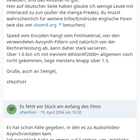
Hier auf deutscher Seite haben glaube ich wenige Leute mit
interlaced zu zun (außer die manga-Freaks), du musst
wahrscheinlich für weitere Infos/Eindrücke englische Foren
(wie das von
doom9.org
besuchen)
Speed vom Encoden hängt vom Fimlmaterial, von den
verwendeten Avisynth-Filtern und natürlich von der
Rechnerleistung ab, kann daher stark variieren.
Über 1.6 bin ich mit meinem AthlonXP2000+ allgemein noch
nicht gekommen, liege meistens knapp über 1.5.
Grüße, auch an Seeigel,
sPeziFisH
Es fehlt ein Stück am Anfang des Films
sPeziFisH
19. April 2004 um 16:30
Es hat schon Fälle gegeben, in den es zu Audio/Video-
Asynchronitäten kam.
Ich persönlich habe es immer auf 1 stehen, um _mögliche_