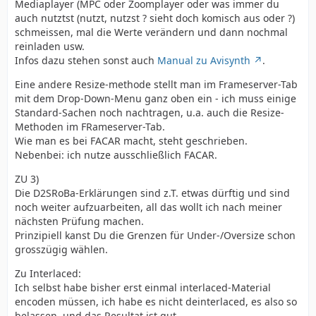
Mediaplayer (MPC oder Zoomplayer oder was immer du
auch nutztst (nutzt, nutzst ? sieht doch komisch aus oder ?)
schmeissen, mal die Werte verändern und dann nochmal
reinladen usw.
Infos dazu stehen sonst auch
Manual zu Avisynth
.
Eine andere Resize-methode stellt man im Frameserver-Tab
mit dem Drop-Down-Menu ganz oben ein - ich muss einige
Standard-Sachen noch nachtragen, u.a. auch die Resize-
Methoden im FRameserver-Tab.
Wie man es bei FACAR macht, steht geschrieben.
Nebenbei: ich nutze ausschließlich FACAR.
ZU 3)
Die D2SRoBa-Erklärungen sind z.T. etwas dürftig und sind
noch weiter aufzuarbeiten, all das wollt ich nach meiner
nächsten Prüfung machen.
Prinzipiell kanst Du die Grenzen für Under-/Oversize schon
grosszügig wählen.
Zu Interlaced:
Ich selbst habe bisher erst einmal interlaced-Material
encoden müssen, ich habe es nicht deinterlaced, es also so
belassen, und das Resultat ist gut.