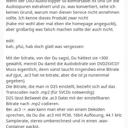
Wenn der DVD-Audio-Ripper so komfortabel ist und Dir die
Audiospuren extrahiert und zu .wav konvertiert, sehe ich
keinen Grund, warum man diesen Service nicht annehmen
sollte. Ich kenne dieses Produkt zwar nicht
(habe mir wohl aber mal eben die homepage angeguckt),
aber großartig was falsch machen sollte der auch nicht.
edit:
bah, pfui, hab doch glatt was vergessen:
Mit der bitrate, von der Du sagst, Du hättest sie >300
gewählt, meinst Du damit die Audiobitrate von DVD2SVCD?
Muss eigentlich, denn sonst taucht nirgendwo eine Bitrate
auf (gut, .ac3 hat ne bitrate, aber die ist ja nuneinmal
gegeben).
Die Bitrate, die man in D2S einstellt, bezieht sich auf das
Transcoden nach .mp2 (für SVCDs notwendig):
D2S lässt BeSweet die .ac3 Datei mit der einstellbaren
Bitrate nach .mp2 codieren.
Bei .ac3 -> .wav kann man eher von einem Dekoden
sprechen, da Du die .ac3 mit PCM, 16bit Auflösung, 44.1 kHz
Samplerate, stereo umberechnest und in einen .wav-
Container packst.