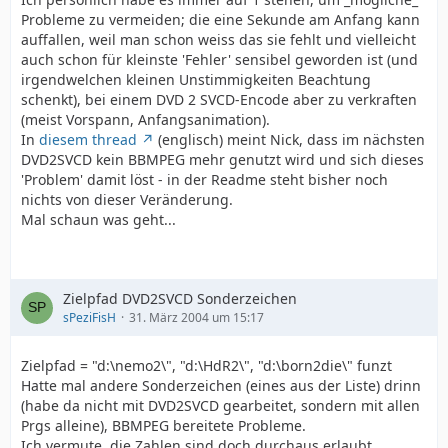
Probleme zu vermeiden; die eine Sekunde am Anfang kann
auffallen, weil man schon weiss das sie fehlt und vielleicht
auch schon für kleinste 'Fehler' sensibel geworden ist (und
irgendwelchen kleinen Unstimmigkeiten Beachtung
schenkt), bei einem DVD 2 SVCD-Encode aber zu verkraften
(meist Vorspann, Anfangsanimation).
In
diesem thread
(englisch) meint Nick, dass im nächsten
DVD2SVCD kein BBMPEG mehr genutzt wird und sich dieses
'Problem' damit löst - in der Readme steht bisher noch
nichts von dieser Veränderung.
Mal schaun was geht...
Zielpfad DVD2SVCD Sonderzeichen
sPeziFisH
31. März 2004 um 15:17
Zielpfad = "d:\nemo2\", "d:\HdR2\", "d:\born2die\" funzt
Hatte mal andere Sonderzeichen (eines aus der Liste) drinn
(habe da nicht mit DVD2SVCD gearbeitet, sondern mit allen
Prgs alleine), BBMPEG bereitete Probleme.
Ich vermute, die Zahlen sind doch durchaus erlaubt,