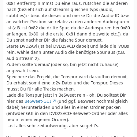
0x81 entfernt): nimmst Du eine raus, rutschen die anderen
nach (bezieht sich auf streams gleichen typs (audio,
subtitles)) - beachte dieses und merke Dir die Audio-ID bzw.
an welcher Position sie relativ zu den anderen Audiospuren
ist (z.B. ist 0x82 die dritte Spur, da die Audiospuren bei 0x80
anfangen, 0x80 ist die erste, 0x81 dann die zweite etc.)), da
Du sonst nachher Dir die falsche Spur demuxt.
Starte DVD2Avi (ist bei DVD2SVCD dabei) und lade die .VOBs
rein, wähle dann unter Audio die benötigte Spur aus (z.B.
audio stream 2).
Zudem sollte 'demux' (oder so, bin jetzt nicht zuhause)
angewählt sein.
Speichere das Projekt, die Tonspur wird daraufhin demuxt,
Du erhälst somit eine .d2v-Datei und die Tonspur. Dieses
musst Du für alle Tracks machen.
Lade die Tonspur jetzt in BeSweet rein - oh, Du solltest Dir
hier das
BeSweet-GUI
(und ggf. BeSweet nochmal gleich
dabei) herunterladen und alles in einen Ordner packen
(entwder GUI in den DVD2SVCD-BeSweet-Ordner oder alles
neu in einen eigenen Ordner).
...ist alles sehr zeitaufwendig, aber so geht's.