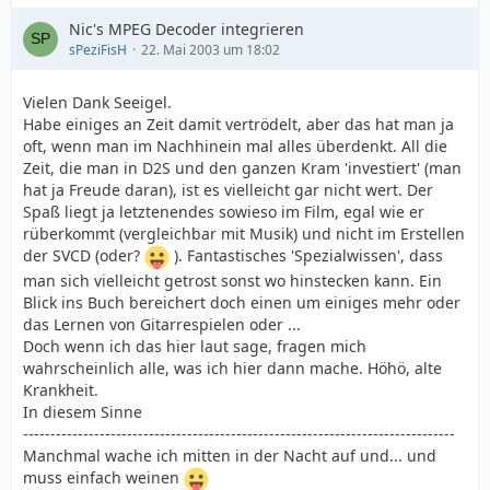
Nic's MPEG Decoder integrieren
sPeziFisH
22. Mai 2003 um 18:02
Vielen Dank Seeigel.
Habe einiges an Zeit damit vertrödelt, aber das hat man ja
oft, wenn man im Nachhinein mal alles überdenkt. All die
Zeit, die man in D2S und den ganzen Kram 'investiert' (man
hat ja Freude daran), ist es vielleicht gar nicht wert. Der
Spaß liegt ja letztenendes sowieso im Film, egal wie er
rüberkommt (vergleichbar mit Musik) und nicht im Erstellen
der SVCD (oder?
). Fantastisches 'Spezialwissen', dass
man sich vielleicht getrost sonst wo hinstecken kann. Ein
Blick ins Buch bereichert doch einen um einiges mehr oder
das Lernen von Gitarrespielen oder ...
Doch wenn ich das hier laut sage, fragen mich
wahrscheinlich alle, was ich hier dann mache. Höhö, alte
Krankheit.
In diesem Sinne
-------------------------------------------------------------------------------
Manchmal wache ich mitten in der Nacht auf und... und
muss einfach weinen