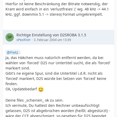
Hierfür ist keine Beschränkung der Bitrate notwendig, der
Kram wird einfach in ein 'verlustfreies' (' wg. 48 kHz -> 44.1
kHz, ggf. downmix 5.1 -> stereo) Format umgekrempelt.
Richtige Einstellung von D2SROBA 3.1.5
sPeziFisH
3. Februar 2004 um 13:39
Fietz
:
Ja, das Häkchen muss natürlich entfernt werden, da bei
wählen von 'forced' D2S nur Untertitel sucht, die als 'forced'
markiert sind.
Gibt's ne eigene Spur, sind die Untertitel i.d.R. nicht als
'forced' markiert, D2S würde bei Setzen von 'forced' keine
finden.
Ok, Updatebedarf
Deine files _scheinen_ ok zu sein.
Ich vermute, Du hattest den Rechner unbeaufsichtigt
gelassen, D2S ist abgebrochen worden (heißt: abgestürzt) -
wäre der CCE abgeschmiert, so gesehen für D2S beendet