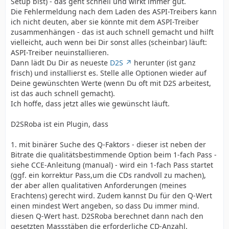
Setup bist) - das geht schnell und wirkt immer gut.
Die Fehlermeldung nach dem Laden des ASPI-Treibers kann
ich nicht deuten, aber sie könnte mit dem ASPI-Treiber
zusammenhängen - das ist auch schnell gemacht und hilft
vielleicht, auch wenn bei Dir sonst alles (scheinbar) läuft:
ASPI-Treiber neuinstallieren.
Dann lädt Du Dir as neueste
D2S
herunter (ist ganz
frisch) und installierst es. Stelle alle Optionen wieder auf
Deine gewünschten Werte (wenn Du oft mit D2S arbeitest,
ist das auch schnell gemacht).
Ich hoffe, dass jetzt alles wie gewünscht läuft.
D2SRoba ist ein Plugin, dass
1. mit binärer Suche des Q-Faktors - dieser ist neben der
Bitrate die qualitätsbestimmende Option beim 1-fach Pass -
siehe CCE-Anleitung (manual) - wird ein 1-fach Pass startet
(ggf. ein korrektur Pass,um die CDs randvoll zu machen),
der aber allen qualitativen Anforderungen (meines
Erachtens) gerecht wird. Zudem kannst Du für den Q-Wert
einen mindest Wert angeben, so dass Du immer mind.
diesen Q-Wert hast. D2SRoba berechnet dann nach den
gesetzten Massstäben die erforderliche CD-Anzahl.