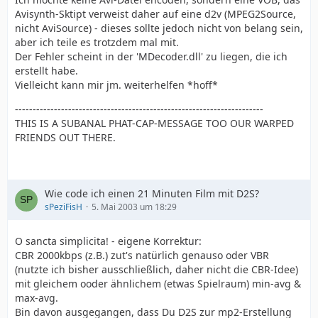
Avisynth-Sktipt verweist daher auf eine d2v (MPEG2Source,
nicht AviSource) - dieses sollte jedoch nicht von belang sein,
aber ich teile es trotzdem mal mit.
Der Fehler scheint in der 'MDecoder.dll' zu liegen, die ich
erstellt habe.
Vielleicht kann mir jm. weiterhelfen *hoff*
----------------------------------------------------------------------
THIS IS A SUBANAL PHAT-CAP-MESSAGE TOO OUR WARPED
FRIENDS OUT THERE.
Wie code ich einen 21 Minuten Film mit D2S?
sPeziFisH
5. Mai 2003 um 18:29
O sancta simplicita! - eigene Korrektur:
CBR 2000kbps (z.B.) zut's natürlich genauso oder VBR
(nutzte ich bisher ausschließlich, daher nicht die CBR-Idee)
mit gleichem ooder ähnlichem (etwas Spielraum) min-avg &
max-avg.
Bin davon ausgegangen, dass Du D2S zur mp2-Erstellung