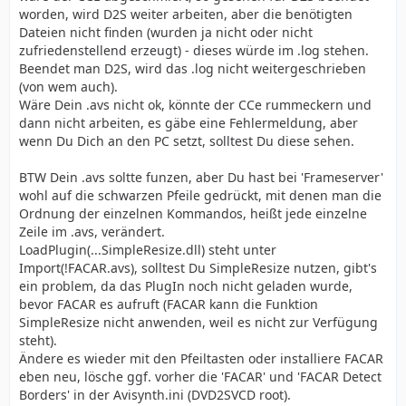
worden, wird D2S weiter arbeiten, aber die benötigten
Dateien nicht finden (wurden ja nicht oder nicht
zufriedenstellend erzeugt) - dieses würde im .log stehen.
Beendet man D2S, wird das .log nicht weitergeschrieben
(von wem auch).
Wäre Dein .avs nicht ok, könnte der CCe rummeckern und
dann nicht arbeiten, es gäbe eine Fehlermeldung, aber
wenn Du Dich an den PC setzt, solltest Du diese sehen.
BTW Dein .avs soltte funzen, aber Du hast bei 'Frameserver'
wohl auf die schwarzen Pfeile gedrückt, mit denen man die
Ordnung der einzelnen Kommandos, heißt jede einzelne
Zeile im .avs, verändert.
LoadPlugin(...SimpleResize.dll) steht unter
Import(!FACAR.avs), solltest Du SimpleResize nutzen, gibt's
ein problem, da das PlugIn noch nicht geladen wurde,
bevor FACAR es aufruft (FACAR kann die Funktion
SimpleResize nicht anwenden, weil es nicht zur Verfügung
steht).
Ändere es wieder mit den Pfeiltasten oder installiere FACAR
eben neu, lösche ggf. vorher die 'FACAR' und 'FACAR Detect
Borders' in der Avisynth.ini (DVD2SVCD root).