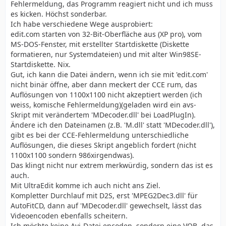
Fehlermeldung, das Programm reagiert nicht und ich muss
es kicken. Höchst sonderbar.
Ich habe verschiedene Wege ausprobiert:
edit.com starten von 32-Bit-Oberfläche aus (XP pro), vom
MS-DOS-Fenster, mit erstellter Startdiskette (Diskette
formatieren, nur Systemdateien) und mit alter Win98SE-
Startdiskette. Nix.
Gut, ich kann die Datei ändern, wenn ich sie mit 'edit.com'
nicht binär öffne, aber dann meckert der CCE rum, das
Auflösungen von 1100x1100 nicht akzeptiert werden (ich
weiss, komische Fehlermeldung)(geladen wird ein avs-
Skript mit verändertem 'MDecoder.dll' bei LoadPlugIn).
Ändere ich den Dateinamen (z.B. 'M.dll' statt 'MDecoder.dll'),
gibt es bei der CCE-Fehlermeldung unterschiedliche
Auflösungen, die dieses Skript angeblich fordert (nicht
1100x1100 sondern 986xirgendwas).
Das klingt nicht nur extrem merkwürdig, sondern das ist es
auch.
Mit UltraEdit komme ich auch nicht ans Ziel.
Kompletter Durchlauf mit D2S, erst 'MPEG2Dec3.dll' für
AutoFitCD, dann auf 'MDecoder.dll' gewechselt, lässt das
Videoencoden ebenfalls scheitern.
Ich möchte keine Avi-Datei encoden, sondern eine VOB, das