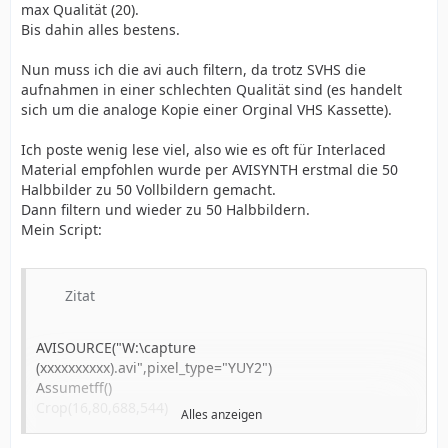
max Qualität (20).
Bis dahin alles bestens.
Nun muss ich die avi auch filtern, da trotz SVHS die
aufnahmen in einer schlechten Qualität sind (es handelt
sich um die analoge Kopie einer Orginal VHS Kassette).
Ich poste wenig lese viel, also wie es oft für Interlaced
Material empfohlen wurde per AVISYNTH erstmal die 50
Halbbilder zu 50 Vollbildern gemacht.
Dann filtern und wieder zu 50 Halbbildern.
Mein Script:
Zitat
AVISOURCE("W:\capture
(xxxxxxxxxx).avi",pixel_type="YUY2")
Assumetff()
Crop(16,80,688,544)
Alles anzeigen
TDeint(mode=1)
Cnr2()