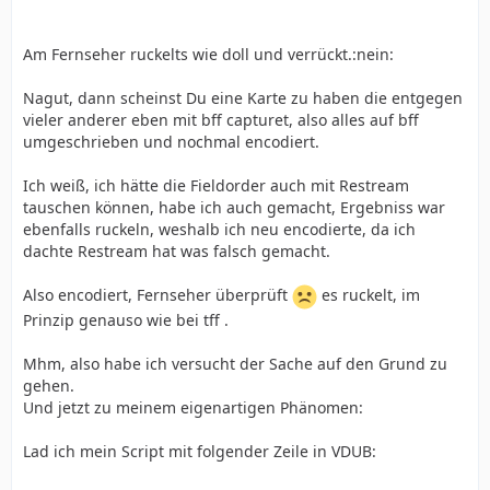
Convolution3D (0, 3, 4, 3, 4, 2.8, 0)
Assumetff()
Am Fernseher ruckelts wie doll und verrückt.:nein:
AddBorders(16,80,16,80)
separatefields().selectevery(4,1,2).weave()
Nagut, dann scheinst Du eine Karte zu haben die entgegen
vieler anderer eben mit bff capturet, also alles auf bff
umgeschrieben und nochmal encodiert.
Ich weiß, ich hätte die Fieldorder auch mit Restream
tauschen können, habe ich auch gemacht, Ergebniss war
ebenfalls ruckeln, weshalb ich neu encodierte, da ich
dachte Restream hat was falsch gemacht.
Also encodiert, Fernseher überprüft
es ruckelt, im
Prinzip genauso wie bei tff .
Mhm, also habe ich versucht der Sache auf den Grund zu
gehen.
Und jetzt zu meinem eigenartigen Phänomen:
Lad ich mein Script mit folgender Zeile in VDUB: