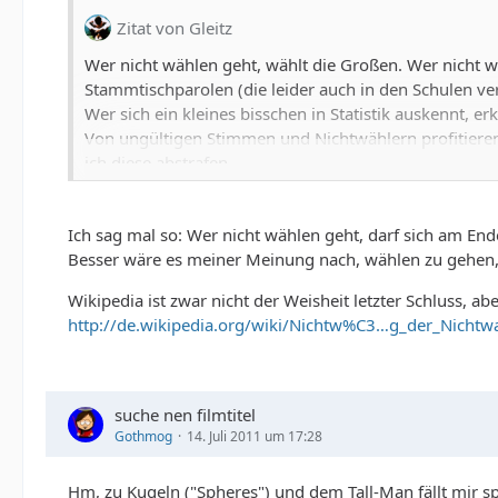
Zitat von Gleitz
Wer nicht wählen geht, wählt die Großen. Wer nicht w
Stammtischparolen (die leider auch in den Schulen ve
Wer sich ein kleines bisschen in Statistik auskennt, er
Von ungültigen Stimmen und Nichtwählern profitieren
ich diese abstrafen.
Der einzige was sich durch steigende Anzahl an Nichtw
nicht zu berücksichtigen braucht.
Ich sag mal so: Wer nicht wählen geht, darf sich am End
Ein positiver Effekt ist bei steigender Anzahl an Nich
Besser wäre es meiner Meinung nach, wählen zu gehen,
reicht die Anzahl der Nichtwähler nicht aus, um die f
Die Parteien sollen mal ihre Haltung ändern und ein 
Wikipedia ist zwar nicht der Weisheit letzter Schluss, abe
http://de.wikipedia.org/wiki/Nichtw%C3…g_der_Nichtw
suche nen filmtitel
Gothmog
14. Juli 2011 um 17:28
Hm, zu Kugeln ("Spheres") und dem Tall-Man fällt mir sp