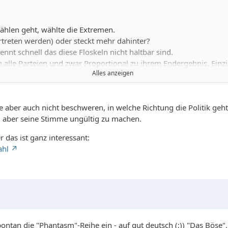
ählen geht, wählte die Extremen.
rtreten werden) oder steckt mehr dahinter?
kennt schnell das diese Floskeln nicht haltbar sind.
 alle Parteien und zwar Proportional zu ihrem Endergebnis. Ein
Alles anzeigen
ählern ändert ist, das die 5% Hürde bezogen auf die Stimmanzahl 
e aber auch nicht beschweren, in welche Richtung die Politik geht
twählern, das den Parteien dadurch Geld verloren geht. Jede Stimm
 aber seine Stimme ungültig zu machen.
estgesetzte Obergrenze zu unterschreiten.
klar definiertes Programm haben und auch umsetzen, dann gehe ic
r das ist ganz interessant:
ahl
ontan die "Phantasm"-Reihe ein - auf gut deutsch (;)) "Das Böse".