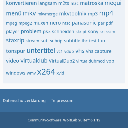
megui
konvertieren
matroska
langsam
m2ts
mac
mkv
mp4
menü
mkvtoolnix
mp3
mkvmerge
nero
panasonic
muxen
mpeg
mpeg2
ntsc
par
pdf
problem
player
ps3
schneiden
sony
skript
srt
ssim
staxrip
sub
subtitle
ton
stream
subrip
tbc
test
untertitel
vhs
tonspur
vhs capture
vc1
vdub
virtualdub
video
VirtualDub2
vob
virtualdubmod
x264
windows
wmv
xvid
Datenschutzerklärung
Impressum
Community-Software:
WoltLab Suite™ 6.1.15