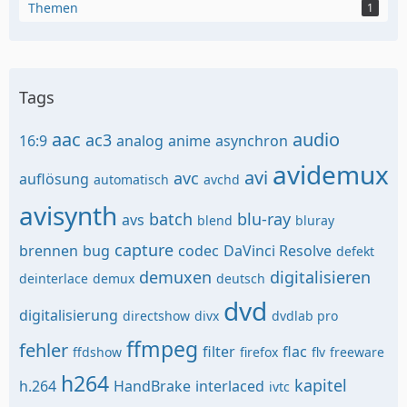
Themen
1
Tags
aac
audio
ac3
16:9
analog
anime
asynchron
avidemux
avi
avc
auflösung
automatisch
avchd
avisynth
batch
blu-ray
avs
blend
bluray
capture
brennen
bug
codec
DaVinci Resolve
defekt
demuxen
digitalisieren
deinterlace
demux
deutsch
dvd
digitalisierung
directshow
divx
dvdlab pro
ffmpeg
fehler
filter
flac
ffdshow
firefox
flv
freeware
h264
kapitel
h.264
HandBrake
interlaced
ivtc