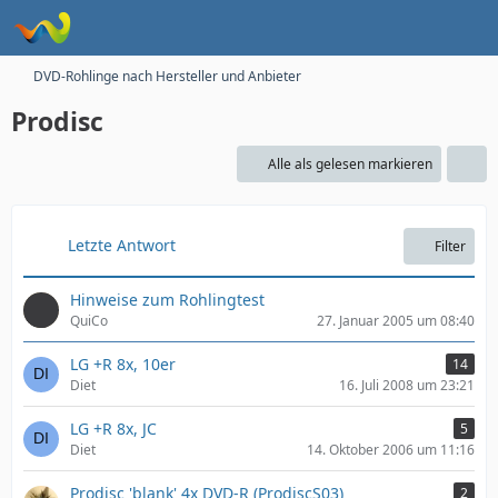
DVD-Rohlinge nach Hersteller und Anbieter
Prodisc
Alle als gelesen markieren
Letzte Antwort
Filter
Hinweise zum Rohlingtest
QuiCo
27. Januar 2005 um 08:40
LG +R 8x, 10er
14
Diet
16. Juli 2008 um 23:21
LG +R 8x, JC
5
Diet
14. Oktober 2006 um 11:16
Prodisc 'blank' 4x DVD-R (ProdiscS03)
2