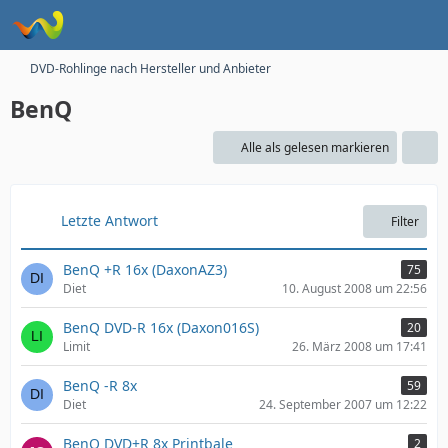
DVD-Rohlinge nach Hersteller und Anbieter
BenQ
Alle als gelesen markieren
Letzte Antwort
Filter
BenQ +R 16x (DaxonAZ3)
75
Diet
10. August 2008 um 22:56
BenQ DVD-R 16x (Daxon016S)
20
Limit
26. März 2008 um 17:41
BenQ -R 8x
59
Diet
24. September 2007 um 12:22
BenQ DVD+R 8x Printbale
2