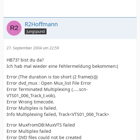
R2Hoffmann
Jungspund
27. September 2004 um 22:59
HB73? bist du da?
Ich hab mal wieder eine Fehlermeldung bekommen:(
Error (The duration is too short (2 frame(s)))
Error dvd_mux : Open Mux_list File Error
Error Terminated Multiplexing (.....scn-
VTS01_006_Track_t.vob).
Error Wrong timecode.
Error Multiplex is failed.
Info Multiplexing failed, Track<VTS01_006_Track>
Error MuxFromDB:MuxVTS failed
Error Multiplex failed
Error DVD files could not be created