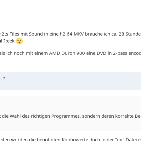
2ts Files mit Sound in eine h2.64 MKV brauche ich ca. 28 Stunde
 ?:eek:
 als ich noch mit einem AMD Duron 900 eine DVD in 2-pass encod
n ?
icht die Wahl des richtigen Programmes, sondern deren korrekte 
iten wurden die benötigten Konfigwerte doch in der "ini" Datei e