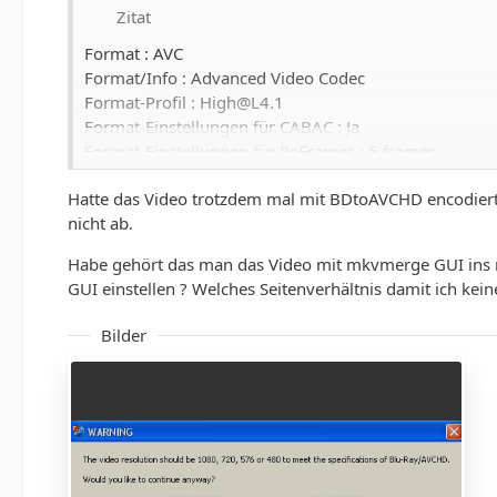
Zitat
Format : AVC
Format/Info : Advanced Video Codec
Format-Profil : High@L4.1
Format-Einstellungen für CABAC : Ja
Format-Einstellungen für ReFrames : 5 frames
Codec-ID : V_MPEG4/ISO/AVC
Hatte das Video trotzdem mal mit BDtoAVCHD encodiert, 
Dauer : 1h 30min
nicht ab.
Bitrate : 11,3 Mbps
Breite : 1 918 Pixel
Habe gehört das man das Video mit mkvmerge GUI ins r
Höhe : 816 Pixel
GUI einstellen ? Welches Seitenverhältnis damit ich ke
Bildseitenverhältnis : 2,35:1
Bildwiederholungsrate : 23,976 FPS
Bilder
ColorSpace : YUV
ChromaSubsampling : 4:2:0
BitDepth/String : 8 bits
Scantyp : progressiv
Bits/(Pixel*Frame) : 0.301
Stream-Größe : 7,12 GiB (88%)