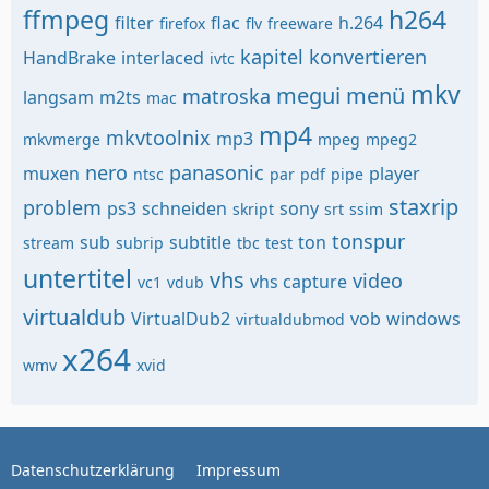
ffmpeg
h264
filter
flac
h.264
firefox
flv
freeware
kapitel
konvertieren
HandBrake
interlaced
ivtc
mkv
megui
menü
matroska
langsam
m2ts
mac
mp4
mkvtoolnix
mp3
mkvmerge
mpeg
mpeg2
nero
panasonic
muxen
player
ntsc
par
pdf
pipe
staxrip
problem
ps3
schneiden
sony
skript
srt
ssim
tonspur
sub
subtitle
ton
stream
subrip
tbc
test
untertitel
vhs
video
vhs capture
vc1
vdub
virtualdub
VirtualDub2
vob
windows
virtualdubmod
x264
wmv
xvid
Datenschutzerklärung
Impressum