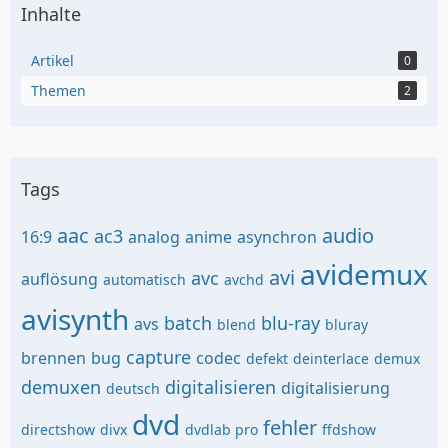
Inhalte
Artikel
0
Themen
2
Tags
aac
audio
ac3
16:9
analog
anime
asynchron
avidemux
avi
avc
auflösung
automatisch
avchd
avisynth
batch
blu-ray
avs
blend
bluray
capture
brennen
bug
codec
defekt
deinterlace
demux
demuxen
digitalisieren
digitalisierung
deutsch
dvd
fehler
directshow
divx
dvdlab pro
ffdshow