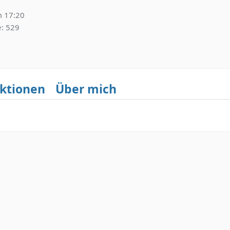
 17:20
e
529
ktionen
Über mich