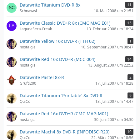
Datawrite Titanium DVD-R 8x
11
Schnawwl
10. Mai 2008 um 21:51
Datawrite Classic DVD+R 8x (CMC MAG E01)
15
LagunaSeca-Freak
13. Februar 2008 um 18:24
Datawrite Yellow 16x DVD-R (TTH 02)
1
nostalgia
10. September 2007 um 08:47
Datawrite Red 16x DVD+R (MCC 004)
14
nostalgia
13. August 2007 um 22:52
Datawrite Pastel 8x-R
2
Grufti200
17. Juli 2007 um 18:28
Datawrite Titanium 'Printable' 8x DVD-R
9
QuiCo
13. Juli 2007 um 14:47
Datawrite Red 16x DVD+R (CMC MAG M01)
nostalgia
30. Juni 2007 um 04:30
Datawrite Mach4 8x DVD-R (INFODISC-R20)
10
QuiCo
22. März 2007 um 18:56