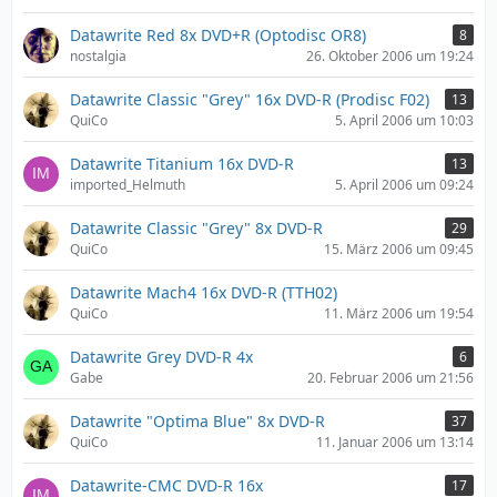
Datawrite Red 8x DVD+R (Optodisc OR8)
8
nostalgia
26. Oktober 2006 um 19:24
Datawrite Classic "Grey" 16x DVD-R (Prodisc F02)
13
QuiCo
5. April 2006 um 10:03
Datawrite Titanium 16x DVD-R
13
imported_Helmuth
5. April 2006 um 09:24
Datawrite Classic "Grey" 8x DVD-R
29
QuiCo
15. März 2006 um 09:45
Datawrite Mach4 16x DVD-R (TTH02)
QuiCo
11. März 2006 um 19:54
Datawrite Grey DVD-R 4x
6
Gabe
20. Februar 2006 um 21:56
Datawrite "Optima Blue" 8x DVD-R
37
QuiCo
11. Januar 2006 um 13:14
Datawrite-CMC DVD-R 16x
17