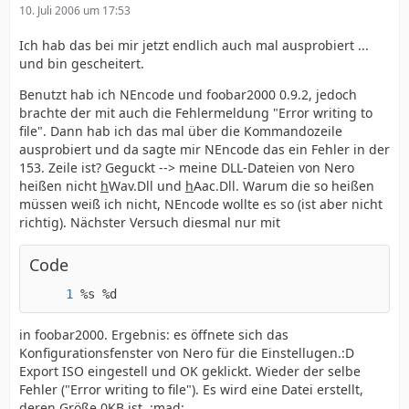
10. Juli 2006 um 17:53
Ich hab das bei mir jetzt endlich auch mal ausprobiert ...
und bin gescheitert.
Benutzt hab ich NEncode und foobar2000 0.9.2, jedoch
brachte der mit auch die Fehlermeldung "Error writing to
file". Dann hab ich das mal über die Kommandozeile
ausprobiert und da sagte mir NEncode das ein Fehler in der
153. Zeile ist? Geguckt --> meine DLL-Dateien von Nero
heißen nicht
h
Wav.Dll und
h
Aac.Dll. Warum die so heißen
müssen weiß ich nicht, NEncode wollte es so (ist aber nicht
richtig). Nächster Versuch diesmal nur mit
Code
%s %d
in foobar2000. Ergebnis: es öffnete sich das
Konfigurationsfenster von Nero für die Einstellugen.:D
Export ISO eingestell und OK geklickt. Wieder der selbe
Fehler ("Error writing to file"). Es wird eine Datei erstellt,
deren Größe 0KB ist. :mad: