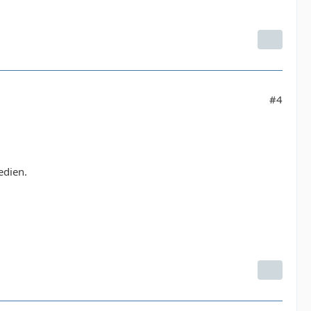
#4
edien.