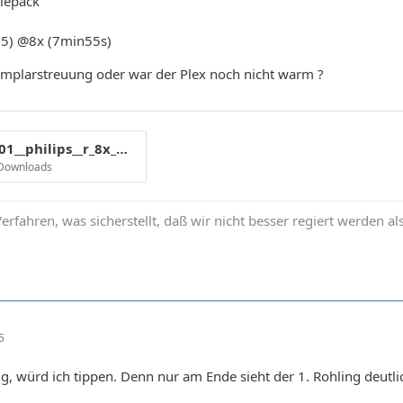
iepack
.05) @8x (7min55s)
emplarstreuung oder war der Plex noch nicht warm ?
cmc_mag_e01__philips__r_8x_mp__alp3-2___8x_763.gif
 Downloads
erfahren, was sicherstellt, daß wir nicht besser regiert werden al
5
 würd ich tippen. Denn nur am Ende sieht der 1. Rohling deutlich