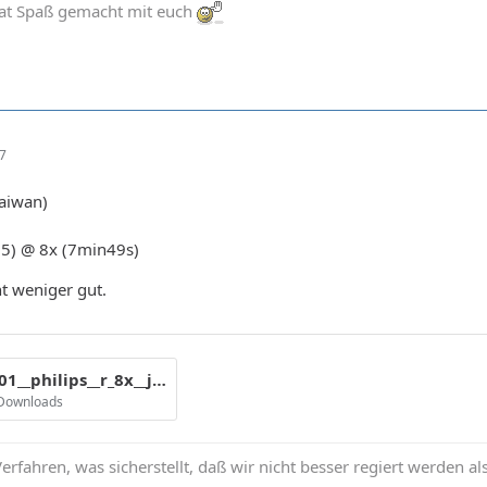
at Spaß gemacht mit euch
07
Taiwan)
05) @ 8x (7min49s)
t weniger gut.
cmc_mag_e01__philips__r_8x__jc__eisen9___8x_114.gif
 Downloads
erfahren, was sicherstellt, daß wir nicht besser regiert werden al