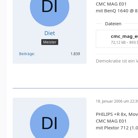
CMC MAG E01
mit BenQ 1640 @ 8
Dateien
Diet
Meister
72,12 kB – 893
Beiträge
1.839
Demokratie ist ein V
18. Januar 2006 um 22:3
PHILIPS +R 8x, Mov
CMC MAG E01
mit Plextor 712 (1.