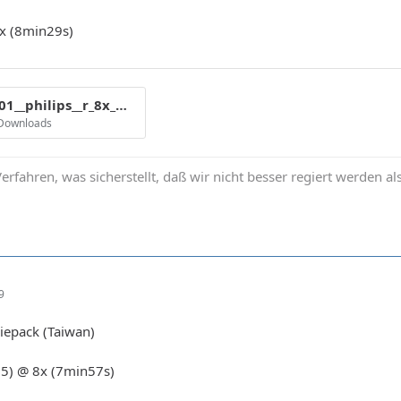
x (8min29s)
cmc_mag_e01__philips__r_8x_mp__amaz1-3___8x_913.gif
 Downloads
erfahren, was sicherstellt, daß wir nicht besser regiert werden al
9
iepack (Taiwan)
05) @ 8x (7min57s)