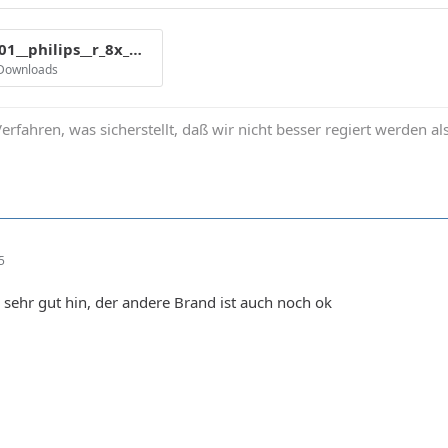
cmc_mag_e01__philips__r_8x_mp__amaz1-3___8x_299.gif
 Downloads
erfahren, was sicherstellt, daß wir nicht besser regiert werden al
5
 sehr gut hin, der andere Brand ist auch noch ok