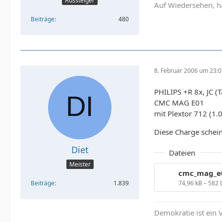
Aussteiger
Auf Wiedersehen, h
Beiträge
480
8. Februar 2006 um 23:
PHILIPS +R 8x, JC (
CMC MAG E01
mit Plextor 712 (1.
Diese Charge schein
Diet
Dateien
Meister
74,96 kB – 582
Beiträge
1.839
Demokratie ist ein V