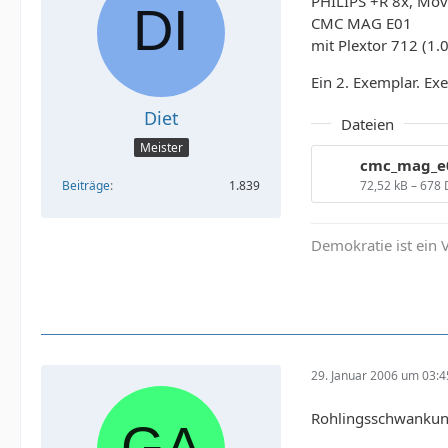
PHILIPS +R 8x, Mov
CMC MAG E01
mit Plextor 712 (1
Ein 2. Exemplar. Ex
Diet
Dateien
Meister
72,52 kB – 678
Beiträge
1.839
Demokratie ist ein V
29. Januar 2006 um 03:4
Rohlingsschwankung,