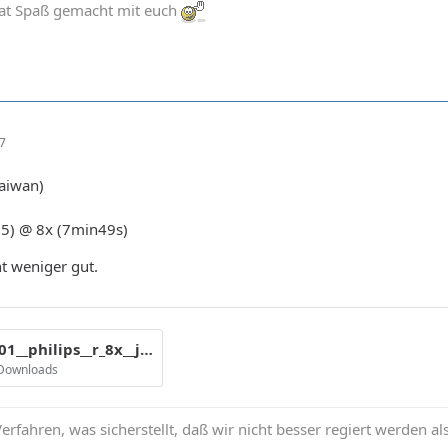
at Spaß gemacht mit euch
07
Taiwan)
05) @ 8x (7min49s)
t weniger gut.
cmc_mag_e01__philips__r_8x__jc__eisen9___8x_114.gif
 Downloads
erfahren, was sicherstellt, daß wir nicht besser regiert werden al