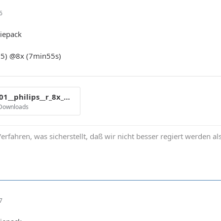
6
iepack
.05) @8x (7min55s)
cmc_mag_e01__philips__r_8x_mp__alp3___8x_204.gif
 Downloads
erfahren, was sicherstellt, daß wir nicht besser regiert werden al
7