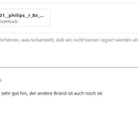
cmc_mag_e01__philips__r_8x_mp__amaz1-3___8x_299.gif
 Downloads
erfahren, was sicherstellt, daß wir nicht besser regiert werden al
5
 sehr gut hin, der andere Brand ist auch noch ok