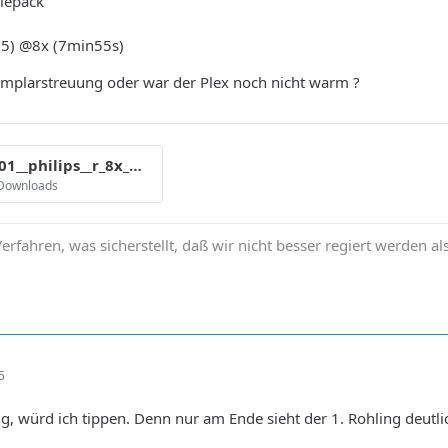
iepack
.05) @8x (7min55s)
emplarstreuung oder war der Plex noch nicht warm ?
cmc_mag_e01__philips__r_8x_mp__alp3-2___8x_763.gif
 Downloads
erfahren, was sicherstellt, daß wir nicht besser regiert werden al
5
 würd ich tippen. Denn nur am Ende sieht der 1. Rohling deutlich