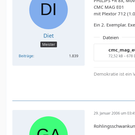
PHILIPS +R 8x, Mov
CMC MAG E01
mit Plextor 712 (1
Ein 2. Exemplar. Ex
Diet
Dateien
Meister
72,52 kB – 678
Beiträge
1.839
Demokratie ist ein V
29. Januar 2006 um 03:4
Rohlingsschwankung,