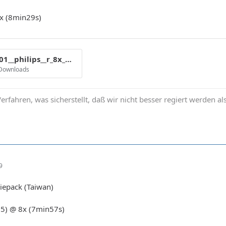
x (8min29s)
cmc_mag_e01__philips__r_8x_mp__amaz1-3___8x_913.gif
 Downloads
erfahren, was sicherstellt, daß wir nicht besser regiert werden al
9
iepack (Taiwan)
05) @ 8x (7min57s)