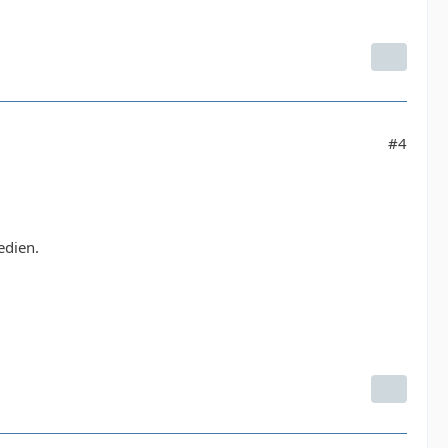
#4
edien.