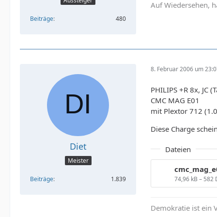
Aussteiger
Auf Wiedersehen, h
Beiträge
480
8. Februar 2006 um 23:
PHILIPS +R 8x, JC (
CMC MAG E01
mit Plextor 712 (1.
Diese Charge schein
Diet
Dateien
Meister
74,96 kB – 582
Beiträge
1.839
Demokratie ist ein V