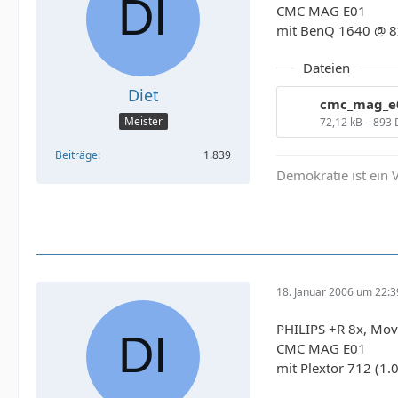
CMC MAG E01
mit BenQ 1640 @ 8
Dateien
Diet
Meister
72,12 kB – 893
Beiträge
1.839
Demokratie ist ein V
18. Januar 2006 um 22:3
PHILIPS +R 8x, Mov
CMC MAG E01
mit Plextor 712 (1.