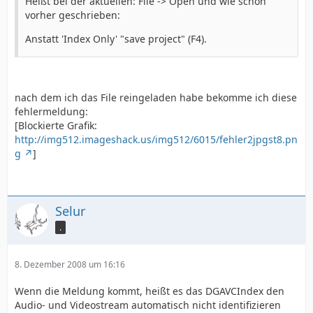
Heißt bei der aktuellen: File -> Open und wie schon
vorher geschrieben:
Anstatt 'Index Only' "save project" (F4).
nach dem ich das File reingeladen habe bekomme ich diese
fehlermeldung:
[Blockierte Grafik:
http://img512.imageshack.us/img512/6015/fehler2jpgst8.pn
g
]
Selur
.
8. Dezember 2008 um 16:16
Wenn die Meldung kommt, heißt es das DGAVCIndex den
Audio- und Videostream automatisch nicht identifizieren