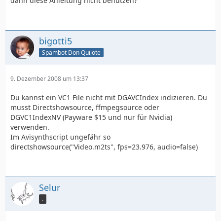
dann diese Anleitung nicht benutzen?
bigotti5
Spambot Don Quijote
9. Dezember 2008 um 13:37
Du kannst ein VC1 File nicht mit DGAVCIndex indizieren. Du
musst Directshowsource, ffmpegsource oder
DGVC1IndexNV (Payware $15 und nur für Nvidia)
verwenden.
Im Avisynthscript ungefähr so
directshowsource("Video.m2ts", fps=23.976, audio=false)
Selur
.