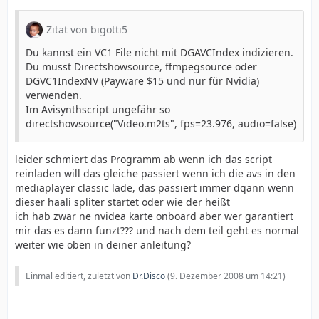
Zitat von bigotti5
Du kannst ein VC1 File nicht mit DGAVCIndex indizieren.
Du musst Directshowsource, ffmpegsource oder
DGVC1IndexNV (Payware $15 und nur für Nvidia)
verwenden.
Im Avisynthscript ungefähr so
directshowsource("Video.m2ts", fps=23.976, audio=false)
leider schmiert das Programm ab wenn ich das script
reinladen will das gleiche passiert wenn ich die avs in den
mediaplayer classic lade, das passiert immer dqann wenn
dieser haali spliter startet oder wie der heißt
ich hab zwar ne nvidea karte onboard aber wer garantiert
mir das es dann funzt??? und nach dem teil geht es normal
weiter wie oben in deiner anleitung?
Einmal editiert, zuletzt von
Dr.Disco
(
9. Dezember 2008 um 14:21
)