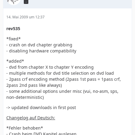
.
14. Mai 2009 um 12:37
rev535
*fixed*
- crash on dvd chapter grabbing
- disabling hardware compatibility
*added*
- dvd from chapter X to chapter Y encoding
- multiple methods for dvd title selection on dvd load
- 2pass crf encoding method (2pass 1st pass = 1pass crf,
2pass 2nd pass like always)
- some additional options under misc (vui, no-asm, sps,
non-deterministic)
-> updated downloads in first post
Changelog auf Deutsch:
*Fehler behoben*
- Crash beim DVD Kapitel auslesen