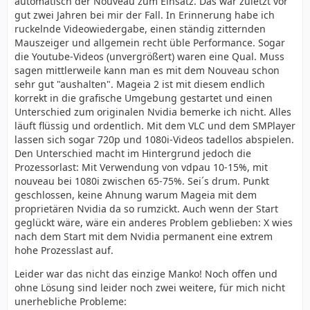
automatisch der Nouveau zum Einsatz. Das war zuletzt vor
gut zwei Jahren bei mir der Fall. In Erinnerung habe ich
ruckelnde Videowiedergabe, einen ständig zitternden
Mauszeiger und allgemein recht üble Performance. Sogar
die Youtube-Videos (unvergrößert) waren eine Qual. Muss
sagen mittlerweile kann man es mit dem Nouveau schon
sehr gut "aushalten". Mageia 2 ist mit diesem endlich
korrekt in die grafische Umgebung gestartet und einen
Unterschied zum originalen Nvidia bemerke ich nicht. Alles
läuft flüssig und ordentlich. Mit dem VLC und dem SMPlayer
lassen sich sogar 720p und 1080i-Videos tadellos abspielen.
Den Unterschied macht im Hintergrund jedoch die
Prozessorlast: Mit Verwendung von vdpau 10-15%, mit
nouveau bei 1080i zwischen 65-75%. Sei´s drum. Punkt
geschlossen, keine Ahnung warum Mageia mit dem
proprietären Nvidia da so rumzickt. Auch wenn der Start
geglückt wäre, wäre ein anderes Problem geblieben: X wies
nach dem Start mit dem Nvidia permanent eine extrem
hohe Prozesslast auf.
Leider war das nicht das einzige Manko! Noch offen und
ohne Lösung sind leider noch zwei weitere, für mich nicht
unerhebliche Probleme: