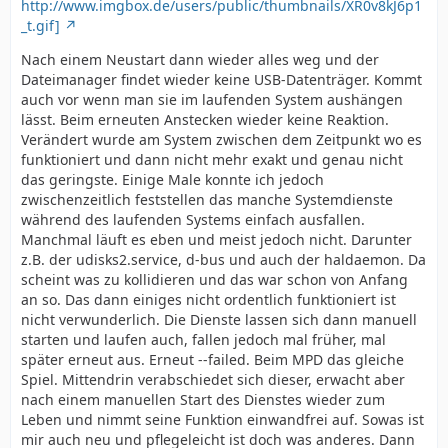
http://www.imgbox.de/users/public/thumbnails/XR0v8kJ6p1
_t.gif]
Nach einem Neustart dann wieder alles weg und der
Dateimanager findet wieder keine USB-Datenträger. Kommt
auch vor wenn man sie im laufenden System aushängen
lässt. Beim erneuten Anstecken wieder keine Reaktion.
Verändert wurde am System zwischen dem Zeitpunkt wo es
funktioniert und dann nicht mehr exakt und genau nicht
das geringste. Einige Male konnte ich jedoch
zwischenzeitlich feststellen das manche Systemdienste
während des laufenden Systems einfach ausfallen.
Manchmal läuft es eben und meist jedoch nicht. Darunter
z.B. der udisks2.service, d-bus und auch der haldaemon. Da
scheint was zu kollidieren und das war schon von Anfang
an so. Das dann einiges nicht ordentlich funktioniert ist
nicht verwunderlich. Die Dienste lassen sich dann manuell
starten und laufen auch, fallen jedoch mal früher, mal
später erneut aus. Erneut --failed. Beim MPD das gleiche
Spiel. Mittendrin verabschiedet sich dieser, erwacht aber
nach einem manuellen Start des Dienstes wieder zum
Leben und nimmt seine Funktion einwandfrei auf. Sowas ist
mir auch neu und pflegeleicht ist doch was anderes. Dann