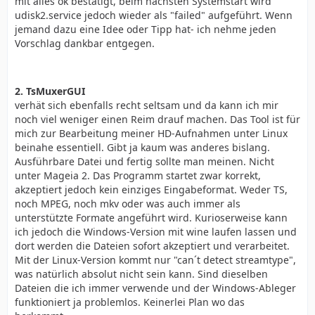
mit alles ok bestätigt, beim nächsten Systemstart wird
udisk2.service jedoch wieder als "failed" aufgeführt. Wenn
jemand dazu eine Idee oder Tipp hat- ich nehme jeden
Vorschlag dankbar entgegen.
2. TsMuxerGUI
verhät sich ebenfalls recht seltsam und da kann ich mir
noch viel weniger einen Reim drauf machen. Das Tool ist für
mich zur Bearbeitung meiner HD-Aufnahmen unter Linux
beinahe essentiell. Gibt ja kaum was anderes bislang.
Ausführbare Datei und fertig sollte man meinen. Nicht
unter Mageia 2. Das Programm startet zwar korrekt,
akzeptiert jedoch kein einziges Eingabeformat. Weder TS,
noch MPEG, noch mkv oder was auch immer als
unterstützte Formate angeführt wird. Kurioserweise kann
ich jedoch die Windows-Version mit wine laufen lassen und
dort werden die Dateien sofort akzeptiert und verarbeitet.
Mit der Linux-Version kommt nur "can´t detect streamtype",
was natürlich absolut nicht sein kann. Sind dieselben
Dateien die ich immer verwende und der Windows-Ableger
funktioniert ja problemlos. Keinerlei Plan wo das