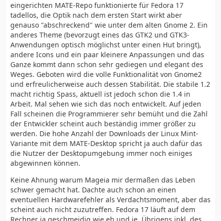
eingerichten MATE-Repo funktionierte für Fedora 17
tadellos, die Optik nach dem ersten Start wirkt aber
genauso "abschreckend" wie unter dem alten Gnome 2. Ein
anderes Theme (bevorzugt eines das GTK2 und GTK3-
Anwendungen optisch möglichst unter einen Hut bringt),
andere Icons und ein paar kleinere Anpassungen und das
Ganze kommt dann schon sehr gediegen und elegant des
Weges. Geboten wird die volle Funktionalität von Gnome2
und erfreulicherweise auch dessen Stabilität. Die stabile 1.2
macht richtig Spass, aktuell ist jedoch schon die 1.4 in
Arbeit. Mal sehen wie sich das noch entwickelt. Auf jeden
Fall scheinen die Programmierer sehr bemüht und die Zahl
der Entwickler scheint auch beständig immer größer zu
werden. Die hohe Anzahl der Downloads der Linux Mint-
Variante mit dem MATE-Desktop spricht ja auch dafür das
die Nutzer der Desktopumgebung immer noch einiges
abgewinnen können.
Keine Ahnung warum Mageia mir dermaßen das Leben
schwer gemacht hat. Dachte auch schon an einen
eventuellen Hardwarefehler als Verdachtsmoment, aber das
scheint auch nicht zuzutreffen. Fedora 17 läuft auf dem
Rechner ja geschmeidig wie eh und je. Übrigens inkl. des