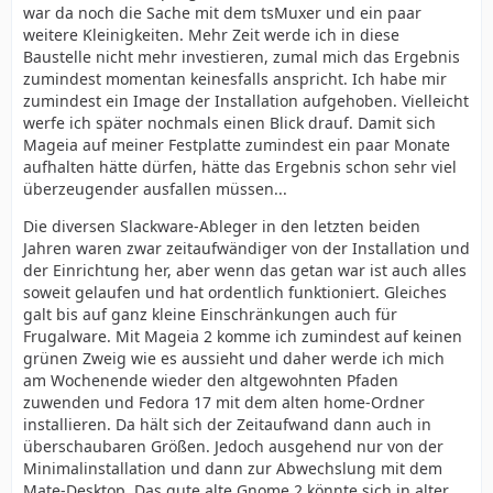
war da noch die Sache mit dem tsMuxer und ein paar
weitere Kleinigkeiten. Mehr Zeit werde ich in diese
Baustelle nicht mehr investieren, zumal mich das Ergebnis
zumindest momentan keinesfalls anspricht. Ich habe mir
zumindest ein Image der Installation aufgehoben. Vielleicht
werfe ich später nochmals einen Blick drauf. Damit sich
Mageia auf meiner Festplatte zumindest ein paar Monate
aufhalten hätte dürfen, hätte das Ergebnis schon sehr viel
überzeugender ausfallen müssen...
Die diversen Slackware-Ableger in den letzten beiden
Jahren waren zwar zeitaufwändiger von der Installation und
der Einrichtung her, aber wenn das getan war ist auch alles
soweit gelaufen und hat ordentlich funktioniert. Gleiches
galt bis auf ganz kleine Einschränkungen auch für
Frugalware. Mit Mageia 2 komme ich zumindest auf keinen
grünen Zweig wie es aussieht und daher werde ich mich
am Wochenende wieder den altgewohnten Pfaden
zuwenden und Fedora 17 mit dem alten home-Ordner
installieren. Da hält sich der Zeitaufwand dann auch in
überschaubaren Größen. Jedoch ausgehend nur von der
Minimalinstallation und dann zur Abwechslung mit dem
Mate-Desktop. Das gute alte Gnome 2 könnte sich in alter