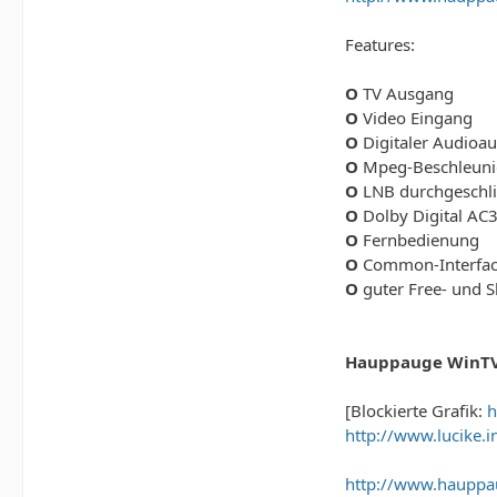
Features:
O
TV Ausgang
O
Video Eingang
O
Digitaler Audioa
O
Mpeg-Beschleuni
O
LNB durchgeschli
O
Dolby Digital AC
O
Fernbedienung
O
Common-Interface
O
guter Free- und 
Hauppauge WinTV
[Blockierte Grafik:
h
http://www.lucike.
http://www.hauppa