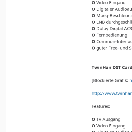
O
Video Eingang
O
Digitaler Audioa
O
Mpeg-Beschleuni
O
LNB durchgeschli
O
Dolby Digital AC
O
Fernbedienung
O
Common-Interface
O
guter Free- und 
TwinHan DST Car
[Blockierte Grafik:
h
http://www.twinha
Features:
O
TV Ausgang
O
Video Eingang