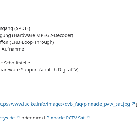
usgang (SPDIF)
gung (Hardware MPEG2-Decoder)
ffen (LNB-Loop-Through)
3 Aufnahme
 Schnittstelle
hareware Support (ähnlich DigitalTV)
ttp://www.lucike.info/images/dvb_faq/pinnacle_pvtv_sat.jpg
]
esys.de
oder direkt
Pinnacle PCTV Sat