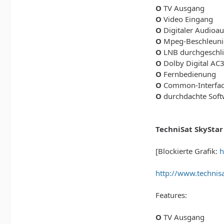
O
TV Ausgang
O
Video Eingang
O
Digitaler Audioa
O
Mpeg-Beschleuni
O
LNB durchgeschli
O
Dolby Digital AC
O
Fernbedienung
O
Common-Interface
O
durchdachte Soft
TechniSat SkyStar
[Blockierte Grafik:
h
http://www.technis
Features:
O
TV Ausgang