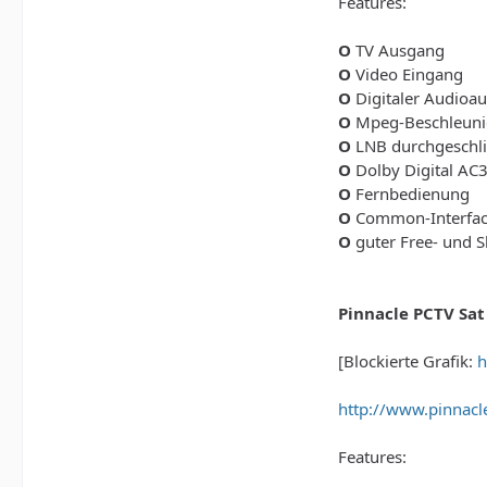
Features:
O
TV Ausgang
O
Video Eingang
O
Digitaler Audioa
O
Mpeg-Beschleuni
O
LNB durchgeschli
O
Dolby Digital AC
O
Fernbedienung
O
Common-Interface
O
guter Free- und S
Pinnacle PCTV Sat
[Blockierte Grafik:
h
http://www.pinnacl
Features: