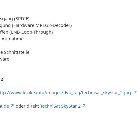
usgang (SPDIF)
gung (Hardware MPEG2-Decoder)
ffen (LNB-Loop-Through)
3 Aufnahme
 Schnittstelle
ware
 2
ttp://www.lucike.info/images/dvb_faq/technisat_skystar_2.jpg
at.de
oder direkt
TechniSat SkyStar 2