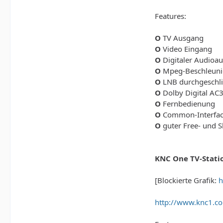
Features:
O
TV Ausgang
O
Video Eingang
O
Digitaler Audioa
O
Mpeg-Beschleuni
O
LNB durchgeschli
O
Dolby Digital AC
O
Fernbedienung
O
Common-Interface
O
guter Free- und 
KNC One TV-Stati
[Blockierte Grafik:
h
http://www.knc1.c