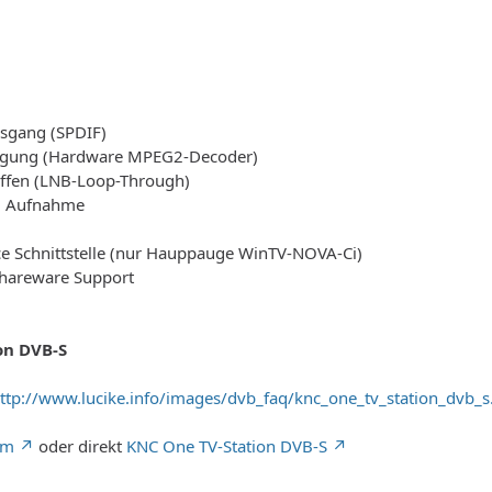
usgang (SPDIF)
gung (Hardware MPEG2-Decoder)
ffen (LNB-Loop-Through)
3 Aufnahme
 Schnittstelle (nur Hauppauge WinTV-NOVA-Ci)
Shareware Support
on DVB-S
ttp://www.lucike.info/images/dvb_faq/knc_one_tv_station_dvb_s
om
oder direkt
KNC One TV-Station DVB-S