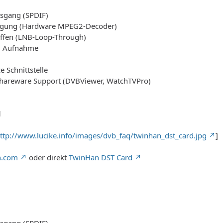
usgang (SPDIF)
gung (Hardware MPEG2-Decoder)
ffen (LNB-Loop-Through)
3 Aufnahme
 Schnittstelle
Shareware Support (DVBViewer, WatchTVPro)
d
ttp://www.lucike.info/images/dvb_faq/twinhan_dst_card.jpg
]
n.com
oder direkt
TwinHan DST Card