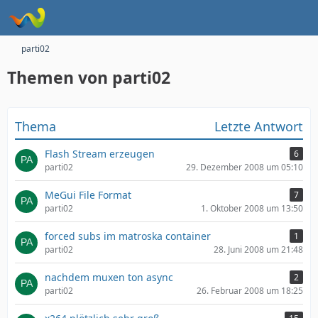
parti02
Themen von parti02
Thema
Letzte Antwort
Flash Stream erzeugen
6
parti02
29. Dezember 2008 um 05:10
MeGui File Format
7
parti02
1. Oktober 2008 um 13:50
forced subs im matroska container
1
parti02
28. Juni 2008 um 21:48
nachdem muxen ton async
2
parti02
26. Februar 2008 um 18:25