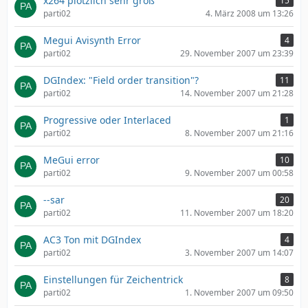
x264 plötzlich sehr groß
15
parti02
4. März 2008 um 13:26
Megui Avisynth Error
4
parti02
29. November 2007 um 23:39
DGIndex: "Field order transition"?
11
parti02
14. November 2007 um 21:28
Progressive oder Interlaced
1
parti02
8. November 2007 um 21:16
MeGui error
10
parti02
9. November 2007 um 00:58
--sar
20
parti02
11. November 2007 um 18:20
AC3 Ton mit DGIndex
4
parti02
3. November 2007 um 14:07
Einstellungen für Zeichentrick
8
parti02
1. November 2007 um 09:50