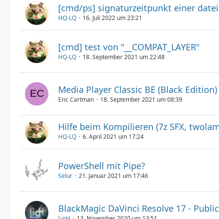
[cmd/ps] signaturzeitpunkt​ einer date
HQ-LQ
16. Juli 2022 um 23:21
[cmd] test von "__COMPAT_LAYER"
HQ-LQ
18. September 2021 um 22:48
Media Player Classic BE (Black Edition)
Eric Cartman
18. September 2021 um 08:39
Hilfe beim Kompilieren (7z SFX, twola
HQ-LQ
6. April 2021 um 17:24
PowerShell mit Pipe?
Selur
21. Januar 2021 um 17:46
BlackMagic DaVinci Resolve 17 - Publi
LigH
13. November 2020 um 13:51