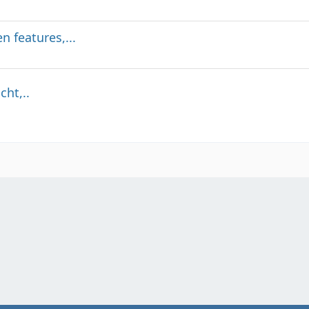
 features,...
ht,..