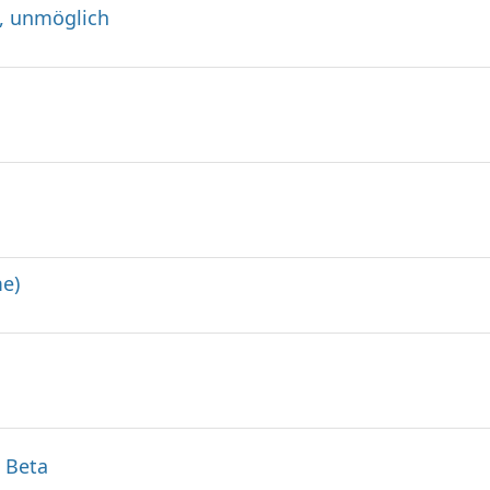
i, unmöglich
me)
c Beta