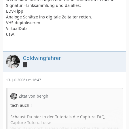
Signatur =Linksammlung und da alles:
EDV-Tipp
Analoge Schätze ins digitale Zeitalter retten.
VHS digitalisieren
VirtualDub
usw.
Goldwingfahrer
.
13. Juli 2006 um 16:47
Zitat von bergh
tach auch !
Schaust Du hier in der Tutorials die Capture FAQ,
Capture Tutorial usw.
Wenn dann noch Fragen offen sind schaustDu in meine