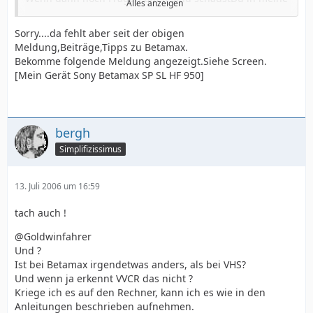
Alles anzeigen
Signatur =Linksammlung und da alles:
EDV-Tipp
Sorry....da fehlt aber seit der obigen
Analoge Schätze ins digitale Zeitalter retten.
Meldung,Beiträge,Tipps zu Betamax.
VHS digitalisieren
Bekomme folgende Meldung angezeigt.Siehe Screen.
VirtualDub
[Mein Gerät Sony Betamax SP SL HF 950]
usw.
bergh
Simplifizissimus
13. Juli 2006 um 16:59
tach auch !
@Goldwinfahrer
Und ?
Ist bei Betamax irgendetwas anders, als bei VHS?
Und wenn ja erkennt VVCR das nicht ?
Kriege ich es auf den Rechner, kann ich es wie in den
Anleitungen beschrieben aufnehmen.