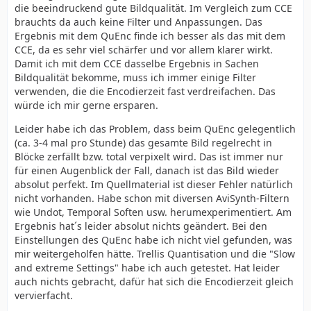
die beeindruckend gute Bildqualität. Im Vergleich zum CCE
brauchts da auch keine Filter und Anpassungen. Das
Ergebnis mit dem QuEnc finde ich besser als das mit dem
CCE, da es sehr viel schärfer und vor allem klarer wirkt.
Damit ich mit dem CCE dasselbe Ergebnis in Sachen
Bildqualität bekomme, muss ich immer einige Filter
verwenden, die die Encodierzeit fast verdreifachen. Das
würde ich mir gerne ersparen.
Leider habe ich das Problem, dass beim QuEnc gelegentlich
(ca. 3-4 mal pro Stunde) das gesamte Bild regelrecht in
Blöcke zerfällt bzw. total verpixelt wird. Das ist immer nur
für einen Augenblick der Fall, danach ist das Bild wieder
absolut perfekt. Im Quellmaterial ist dieser Fehler natürlich
nicht vorhanden. Habe schon mit diversen AviSynth-Filtern
wie Undot, Temporal Soften usw. herumexperimentiert. Am
Ergebnis hat´s leider absolut nichts geändert. Bei den
Einstellungen des QuEnc habe ich nicht viel gefunden, was
mir weitergeholfen hätte. Trellis Quantisation und die "Slow
and extreme Settings" habe ich auch getestet. Hat leider
auch nichts gebracht, dafür hat sich die Encodierzeit gleich
vervierfacht.