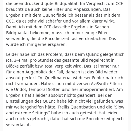
die beeindruckend gute Bildqualität. Im Vergleich zum CCE
brauchts da auch keine Filter und Anpassungen. Das
Ergebnis mit dem QuEnc finde ich besser als das mit dem
CCE, da es sehr viel schärfer und vor allem klarer wirkt.
Damit ich mit dem CCE dasselbe Ergebnis in Sachen
Bildqualität bekomme, muss ich immer einige Filter
verwenden, die die Encodierzeit fast verdreifachen. Das
würde ich mir gerne ersparen.
Leider habe ich das Problem, dass beim QuEnc gelegentlich
(ca. 3-4 mal pro Stunde) das gesamte Bild regelrecht in
Blöcke zerfällt bzw. total verpixelt wird. Das ist immer nur
für einen Augenblick der Fall, danach ist das Bild wieder
absolut perfekt. Im Quellmaterial ist dieser Fehler natürlich
nicht vorhanden. Habe schon mit diversen AviSynth-Filtern
wie Undot, Temporal Soften usw. herumexperimentiert. Am
Ergebnis hat´s leider absolut nichts geändert. Bei den
Einstellungen des QuEnc habe ich nicht viel gefunden, was
mir weitergeholfen hätte. Trellis Quantisation und die "Slow
and extreme Settings" habe ich auch getestet. Hat leider
auch nichts gebracht, dafür hat sich die Encodierzeit gleich
vervierfacht.