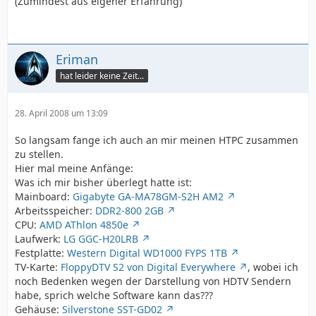
(Zumindest aus eigener Erfahrung)
Eriman
hat leider keine Zeit...
28. April 2008 um 13:09
So langsam fange ich auch an mir meinen HTPC zusammen
zu stellen.
Hier mal meine Anfänge:
Was ich mir bisher überlegt hatte ist:
Mainboard:
Gigabyte GA-MA78GM-S2H AM2
Arbeitsspeicher:
DDR2-800 2GB
CPU:
AMD AThlon 4850e
Laufwerk:
LG GGC-H20LRB
Festplatte:
Western Digital WD1000 FYPS 1TB
TV-Karte:
FloppyDTV S2 von Digital Everywhere
, wobei ich
noch Bedenken wegen der Darstellung von HDTV Sendern
habe, sprich welche Software kann das???
Gehäuse:
Silverstone SST-GD02