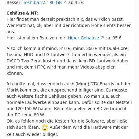
Besser:
Toshiba 2,5" 80 GB
ab 35 €
Gehäuse & NT:
Hier findet man derzeit praktisch nix, das wirklich passt.
Wer Platz hat, ok, aber mit der richtigen Höhe siehts besser
aus.
Hier ist mal ein Bsp. von mir:
Hiper Gehäuse
ca. 95 €
Also ich komm auf mind. 310 €, mind. 360 € mit Dual-Core,
Toshiba HDD und LG Laufwerk. Immerhin weniger als ein
DVICO Tvix Gerät kostet und da ist kein BD-Laufwerk dabei
und mit dem HTPC wird man mehr Videos abspielen
können.
Ich hoffe mal, dass endlich auch (Mini-) DTX Boards auf den
Markt kommen, die entsprechend billiger sind. Es müsste
auch weitere flache Gehäuse geben, wo man u.a. auch
normale Laufwerke einbauen kann. Dafür sollte das Netzteil
nur 120-150 W haben. Beim Abspielen von BD verbraucht
der PC keine 80 W.
OK, es fehlen noch die Kosten für die Software, aber ließe
sich auch lösen.
Außerdem wird die Hardware mit der
Zeit auch wieder billiger.