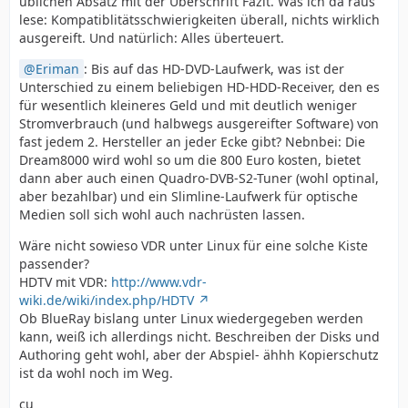
üblichen Absatz mit der Überschrift Fazit. Was ich da raus
lese: Kompatiblitätsschwierigkeiten überall, nichts wirklich
ausgereift. Und natürlich: Alles überteuert.
Eriman
: Bis auf das HD-DVD-Laufwerk, was ist der
Unterschied zu einem beliebigen HD-HDD-Receiver, den es
für wesentlich kleineres Geld und mit deutlich weniger
Stromverbrauch (und halbwegs ausgereifter Software) von
fast jedem 2. Hersteller an jeder Ecke gibt? Nebnbei: Die
Dream8000 wird wohl so um die 800 Euro kosten, bietet
dann aber auch einen Quadro-DVB-S2-Tuner (wohl optinal,
aber bezahlbar) und ein Slimline-Laufwerk für optische
Medien soll sich wohl auch nachrüsten lassen.
Wäre nicht sowieso VDR unter Linux für eine solche Kiste
passender?
HDTV mit VDR:
http://www.vdr-
wiki.de/wiki/index.php/HDTV
Ob BlueRay bislang unter Linux wiedergegeben werden
kann, weiß ich allerdings nicht. Beschreiben der Disks und
Authoring geht wohl, aber der Abspiel- ähhh Kopierschutz
ist da wohl noch im Weg.
cu