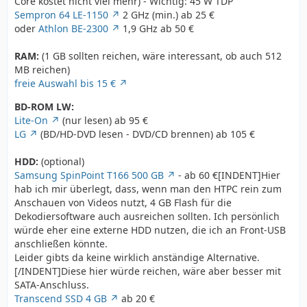
Core kostet nicht viel mehr) - Wichtig: 45 W TDP
Sempron 64 LE-1150
2 GHz (min.) ab 25 €
oder
Athlon BE-2300
1,9 GHz ab 50 €
RAM:
(1 GB sollten reichen, wäre interessant, ob auch 512
MB reichen)
freie Auswahl bis 15 €
BD-ROM LW:
Lite-On
(nur lesen) ab 95 €
LG
(BD/HD-DVD lesen - DVD/CD brennen) ab 105 €
HDD:
(optional)
Samsung SpinPoint T166 500 GB
- ab 60 €[INDENT]Hier
hab ich mir überlegt, dass, wenn man den HTPC rein zum
Anschauen von Videos nutzt, 4 GB Flash für die
Dekodiersoftware auch ausreichen sollten. Ich persönlich
würde eher eine externe HDD nutzen, die ich an Front-USB
anschließen könnte.
Leider gibts da keine wirklich anständige Alternative.
[/INDENT]Diese hier würde reichen, wäre aber besser mit
SATA-Anschluss.
Transcend SSD 4 GB
ab 20 €