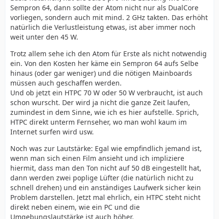
Sempron 64, dann sollte der Atom nicht nur als DualCore
vorliegen, sondern auch mit mind. 2 GHz takten. Das erhöht
natürlich die Verlustleistung etwas, ist aber immer noch
weit unter den 45 W.
Trotz allem sehe ich den Atom für Erste als nicht notwendig
ein. Von den Kosten her käme ein Sempron 64 aufs Selbe
hinaus (oder gar weniger) und die nötigen Mainboards
müssen auch geschaffen werden.
Und ob jetzt ein HTPC 70 W oder 50 W verbraucht, ist auch
schon wurscht. Der wird ja nicht die ganze Zeit laufen,
zumindest in dem Sinne, wie ich es hier aufstelle. Sprich,
HTPC direkt unterm Fernseher, wo man wohl kaum im
Internet surfen wird usw.
Noch was zur Lautstärke: Egal wie empfindlich jemand ist,
wenn man sich einen Film ansieht und ich impliziere
hiermit, dass man den Ton nicht auf 50 dB eingestellt hat,
dann werden zwei poplige Lüfter (die natürlich nicht zu
schnell drehen) und ein anständiges Laufwerk sicher kein
Problem darstellen. Jetzt mal ehrlich, ein HTPC steht nicht
direkt neben einem, wie ein PC und die
Umgebungslautstärke ist auch höher.