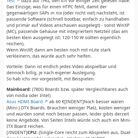
Test
dazu auf THG, den ich vor einiger Zeit gelesen habe.
Das Einzige, was für einen HTPC fehlt, damit der
gegenwärtigen SAPs in nix (oder nicht viel) nachsteht, ist
passende Software (schnell bootbar, einfach zu handhaben
und primär auf Videos anschauen ausgelegt) - sonst WinXP
(MC), passende Gehäuse mit integriertem Netzteil (das am
besten klein ausgelegt ist: 120-150 W sollten eigentlich
reichen).
Wenn WinXP, dann am besten noch mit nLite stark
verkleinern, das würde auch sehr helfen.
Vorteile: Dann ist endlich jedes Video abspielbar und
dennoch billig, je nach eigener Auslegung.
So hab ichs mir vorgestellt, mit Beispielen.
Mainboard:
(780G Boards bzw. später Vergleichbares auch
von nvidia oder Intel)
Asus HDMI Board
ab 60 €[INDENT]Noch besser wären
(Mini-) DTX Boards. Brauchen weniger Platz, kosten weniger
und würden somit noch besser passen, leider gibts derzeit
keine Angebote. Von Seiten Intels würde sich auch ein Mini-
ITX Board reichen.
[/INDENT]
CPU:
(Single-Core reicht zum Abspielen aus, Dual-