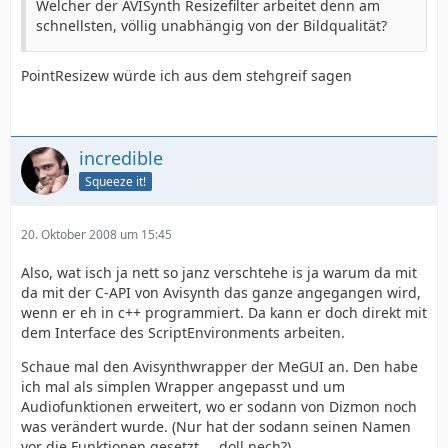
Welcher der AVISynth Resizefilter arbeitet denn am
schnellsten, völlig unabhängig von der Bildqualität?
PointResizew würde ich aus dem stehgreif sagen
incredible
Squeeze it!
20. Oktober 2008 um 15:45
Also, wat isch ja nett so janz verschtehe is ja warum da mit
da mit der C-API von Avisynth das ganze angegangen wird,
wenn er eh in c++ programmiert. Da kann er doch direkt mit
dem Interface des ScriptEnvironments arbeiten.
Schaue mal den Avisynthwrapper der MeGUI an. Den habe
ich mal als simplen Wrapper angepasst und um
Audiofunktionen erweitert, wo er sodann von Dizmon noch
was verändert wurde. (Nur hat der sodann seinen Namen
vor die Funktionen gesetzt ... doll nech?).