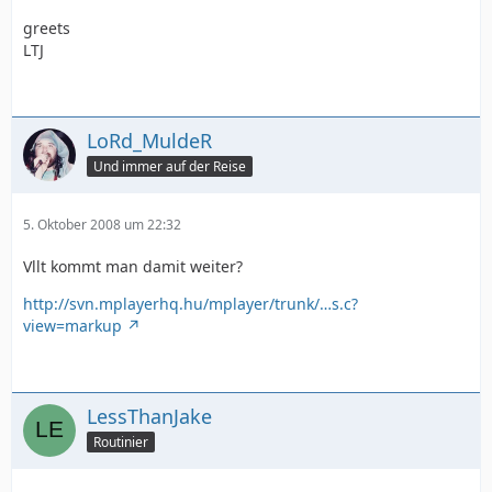
greets
LTJ
LoRd_MuldeR
Und immer auf der Reise
5. Oktober 2008 um 22:32
Vllt kommt man damit weiter?
http://svn.mplayerhq.hu/mplayer/trunk/…s.c?
view=markup
LessThanJake
Routinier