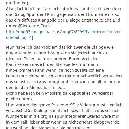
nur hinten).
Also dachte ich mir versuchs doch mal anders.Ich verschob
die Dialog Spur der FR im gegensatz der FL um eine ms so
das ein diffuses Klangbild der Dialoge entstand.(Siehe Bild
unten)[Blockierte Grafik:
http://img67.imageshack.us/img67/8599/flammendesinfern
odetail.jpg
]
Nun habe ich das Problem das ich zwar die Dialoge wie
erwünscht im Center hören kann sie jedoch auch zu
gleichen Teilen auf die anderen Boxen verteilen.
Kann es sein das ich den Stereoeffekt nur dann
hinbekommen kann wenn ich noch zusätzlich eine
centerspur einbaue ?Ich kann mir nur schwerlich vorstellen
das selbst das etwas bringt und es einzig und allein nur an
den beiden Monospuren liegt.
Mono habe ich kein Problem,da klappt alles wunderbar
(Siehe unten).
Nun warum das ganze Prozedere?Die Videospur ist ziemlich
verauscht.Die Dialoge konnte ich soweit filtern das sie sich
wunderbar in die orginalspur integrieren.Stereo wäre mir
in dem Fall lieber aber wenn es nicht anders klappt werde
ich wohl bei der Monospur bleiben müssen.