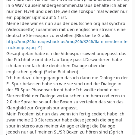
in 6 Wav`s auseinandergenommen.Daraus behalte ich aber
nur den FL/FR und den LFE,weil die Tonspur mal wieder nur
ein popliger upmix auf 5.1 ist.
Meine Idee war es nun aus der deutschen orginal synchro
(Videocasette) zusammen mit den englischen streams eine
deutsche Stereospur zu erstellen.[Blockierte Grafik:
http://img246.imageshack.us/img246/3246/flammendesinfe
rnokomple.jpg
]
Gesagt getan habe ich die Videospur soweit angepasst das
die Pitchhöhe und die Lauflänge passt.Desweiteren habe
ich dann einfach die deutschen Dialoge über die
englischen gelegt (Siehe Bild oben)
Ich bin dazu übergegangen das ich dann die Dialoge in der
FL Spur belassen habe so wie sie sind und die Dialoge in
der FR Spur Phasenverdreht habe.Ich wollte damit eine
Stereoeffekt der Dialoge vortäuschen um beim codieren in
2.0 die Sprache so auf die Boxen zu verteilen das sich das
Klangbild zur Orginalspur anpasst.
Mein Problem ist nun das wenn ich fertig codiert habe ich
zwar meine 2.0 Stereospur habe diese jedoch die orginal
spur in stereo aus meiner Anlage erklingt die Dialoge
jedoch nur auf meinen SL/SR Boxen zu hören sind (Sprich