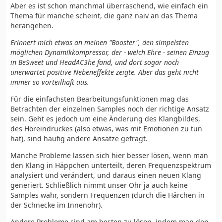
Aber es ist schon manchmal überraschend, wie einfach ein
Thema für manche scheint, die ganz naiv an das Thema
herangehen.
Erinnert mich etwas an meinen "Booster", den simpelsten
möglichen Dynamikkompressor, der - welch Ehre - seinen Einzug
in BeSweet und HeadAC3he fand, und dort sogar noch
unerwartet positive Nebeneffekte zeigte. Aber das geht nicht
immer so vorteilhaft aus.
Für die einfachsten Bearbeitungsfunktionen mag das
Betrachten der einzelnen Samples noch der richtige Ansatz
sein. Geht es jedoch um eine Änderung des Klangbildes,
des Höreindruckes (also etwas, was mit Emotionen zu tun
hat), sind häufig andere Ansätze gefragt.
Manche Probleme lassen sich hier besser lösen, wenn man
den Klang in Häppchen unterteilt, deren Frequenzspektrum
analysiert und verändert, und daraus einen neuen Klang
generiert. Schließlich nimmt unser Ohr ja auch keine
Samples wahr, sondern Frequenzen (durch die Härchen in
der Schnecke im Innenohr).
Andere Probleme sind am besten zu lösen, indem man den