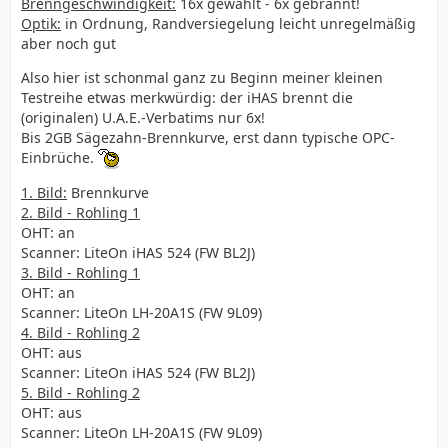
Brenngeschwindigkeit:
16x gewählt - 6x gebrannt!
Optik:
in Ordnung, Randversiegelung leicht unregelmäßig
aber noch gut
Also hier ist schonmal ganz zu Beginn meiner kleinen
Testreihe etwas merkwürdig: der iHAS brennt die
(originalen) U.A.E.-Verbatims nur 6x!
Bis 2GB Sägezahn-Brennkurve, erst dann typische OPC-
Einbrüche.
1. Bild:
Brennkurve
2. Bild - Rohling 1
OHT: an
Scanner: LiteOn iHAS 524 (FW BL2J)
3. Bild - Rohling 1
OHT: an
Scanner: LiteOn LH-20A1S (FW 9L09)
4. Bild - Rohling 2
OHT: aus
Scanner: LiteOn iHAS 524 (FW BL2J)
5. Bild - Rohling 2
OHT: aus
Scanner: LiteOn LH-20A1S (FW 9L09)