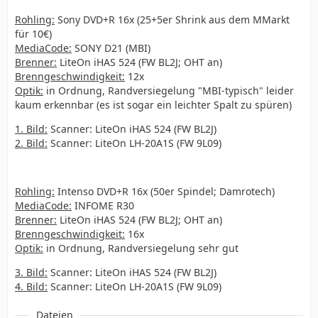
Rohling:
Sony DVD+R 16x (25+5er Shrink aus dem MMarkt
für 10€)
MediaCode:
SONY D21 (MBI)
Brenner:
LiteOn iHAS 524 (FW BL2J; OHT an)
Brenngeschwindigkeit:
12x
Optik:
in Ordnung, Randversiegelung "MBI-typisch" leider
kaum erkennbar (es ist sogar ein leichter Spalt zu spüren)
1. Bild:
Scanner: LiteOn iHAS 524 (FW BL2J)
2. Bild:
Scanner: LiteOn LH-20A1S (FW 9L09)
Rohling:
Intenso DVD+R 16x (50er Spindel; Damrotech)
MediaCode:
INFOME R30
Brenner:
LiteOn iHAS 524 (FW BL2J; OHT an)
Brenngeschwindigkeit:
16x
Optik:
in Ordnung, Randversiegelung sehr gut
3. Bild:
Scanner: LiteOn iHAS 524 (FW BL2J)
4. Bild:
Scanner: LiteOn LH-20A1S (FW 9L09)
Dateien