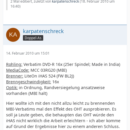
2 Mal editiert, zuletzt von
karpatenschreck
(
18. Februar 2010 um
16:40
)
karpatenschreck
Doppel-As
14. Februar 2010 um 15:01
Rohling:
Verbatim DVD-R 16x (25er Spindel; Made in India)
MediaCode:
MCC 03RG20 (MBI)
Brenner:
LiteOn iHAS 524 (FW BL2J)
Brenngeschwindigkeit:
16x
Optik:
in Ordnung, Randversiegelung ansatzweise
vorhanden (MBI halt)
Hier wollte ich mit den nicht allzu leicht zu brennenden
MBI-Verbatims mal den Effekt des OHT ausprobieren. Es
soll ja Leute geben, die behaupten das OHT würde den
iHAS nicht wirklich die Arbeit erleichtern - ich aber komme
auf Grund der Ergebnisse hier zu einem anderen Schluss.