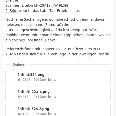
OHT: an
Scanner: LiteOn LH-20A1S (FW 9L09)
5. Bild:
so sieht das LabelTag-Ergebnis aus
Noch eine Sache: Irgendwo habe ich schon einmal davon
gelesen, dass jemand (Samurai?) die
Jitterscangeschwindigkeit auf 4x festgelegt hat. Wäre
dankbar wenn mir jemand einen Tipp geben könnte, wo ich
ein solches Tool finde. Danke!
Referenzbrände mit Pioneer DVR-216BK bzw. LiteOn LH-
20A1S finden sich für
alle
Rohlinge in der jeweiligen Rubrik.
Dateien
Infiniti524.png
61,95 kB – 509 Downloads
Infiniti-20a1s.png
59,34 kB – 314 Downloads
Infiniti-524-2.png
62,11 kB – 337 Downloads