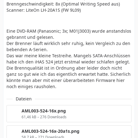
Brenngeschwindigkeit: 8x (Optimal Writing Speed aus)
Scanner: LiteOn LH-20A1S (FW 9L09)
Eine DVD-RAM (Panasonic; 3x; M01J3003) wurde anstandslos
gebrannt und gelesen.
Der Brenner läuft wirklich sehr ruhig, kein Vergleich zu den
bebenden A-Serien.
Das war meine kleine Testreihe. Mangels SATA-Anschlüssen
habe ich den iHAS 524 jetzt erstmal wieder schlafen gelegt.
Die Brennqualität ist in Ordnung aber leider doch nicht
ganz so gut wie ich das eigentlich erwartet hatte. Sicherlich
könnte man aber mit einer überarbeiteten Firmware hier
noch einiges rausholen.
Dateien
AML003-524-16x.png
61,46 kB – 276 Downloads
AML003-524-16x-20a1s.png
58,7 kB – 271 Downloads