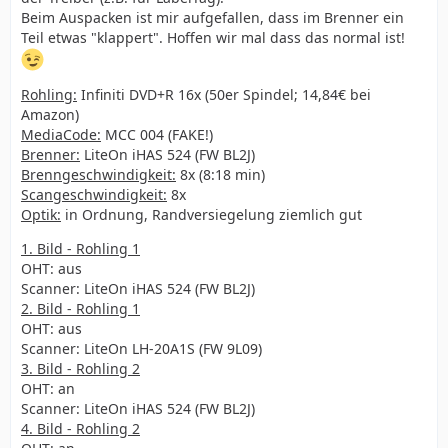
Beim Auspacken ist mir aufgefallen, dass im Brenner ein
Teil etwas "klappert". Hoffen wir mal dass das normal ist!
Rohling:
Infiniti DVD+R 16x (50er Spindel; 14,84€ bei
Amazon)
MediaCode:
MCC 004 (FAKE!)
Brenner:
LiteOn iHAS 524 (FW BL2J)
Brenngeschwindigkeit:
8x (8:18 min)
Scangeschwindigkeit:
8x
Optik:
in Ordnung, Randversiegelung ziemlich gut
1. Bild - Rohling 1
OHT: aus
Scanner: LiteOn iHAS 524 (FW BL2J)
2. Bild - Rohling 1
OHT: aus
Scanner: LiteOn LH-20A1S (FW 9L09)
3. Bild - Rohling 2
OHT: an
Scanner: LiteOn iHAS 524 (FW BL2J)
4. Bild - Rohling 2