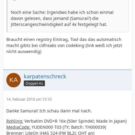
Noch eine Sache: Irgendwo habe ich schon einmal
davon gelesen, dass jemand (Samurai?) die
Jitterscangeschwindigkeit auf 4x festgelegt hat.
Braucht einen registry Eintrag, Tool das das automatisch
macht gibts bei cdfreaks von codeking (link weiß ich jetzt
nícht auswendig)
karpatenschreck
Doppel-As
14. Februar 2010 um 15:10
Danke Samurai! Ich schau dann mal nach.
Rohling:
Verbatim DVD+R 16x (50er Spindel; Made in Japan)
MediaCode:
YUDEN000 T03 (TY; Batch: TH000039)
Brenner:
LiteOn iHAS 524 (FW BL2J; OHT an)