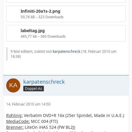
Infiniti-20a1s-2.png
59,78 kB – 323 Downloads
labeltag.jpg
485,77 kB – 360 Downloads
9 Mal editiert, zuletzt von
karpatenschreck
(
18. Februar 2010 um
16:36
)
karpatenschreck
Doppel-As
14. Februar 2010 um 14:50
Rohling:
Verbatim DVD+R 16x (25er Spindel, Made in U.A.E.)
MediaCode:
MCC 004 (FTI)
Brenner:
LiteOn iHAS 524 (FW BL2J)