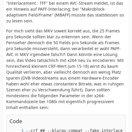
"Interlacement : TFF" bei einem AVC-Stream meldet, ist das
ein Hinweis auf PAFF-Interlacing; bei "Makroblock-
adaptivem Field/Frame" (MBAFF) müsste das stattdessen so
zu lesen sein.
Für mich sieht das MKV soweit korrekt aus, die 25 Frames
pro Sekunde sollten klar zu erkennen sein. Wenn der
Fernseher dennoch die 50 Fields pro Sekunde als Frames
pro Sekunde missversteht, dann verarbeitet er wohl PAFF-
AVC in MKV irgendwie falsch?! Dann könnte eine Lösung
sein, das Video tatsächlich mit x264 neu zu encodieren. Mit
hinreichend kleinem CRF-Wert (um 15-18) wirst du kaum
Qualität verlieren, aber vielleicht dennoch ein wenig Platz
sparen (DVB-Videostreams aus einem Hardware-Encoder
haben wohl eher etwas constantere Bitrate, was in ruhigen
Szenen eher zu Verschwendung führt). Dann sollten
mindestens die folgenden Parameter in der x264-
Kommandozeile bei 1080i mit eigentlich progressivem
Inhalt enthalten sein:
Code
--crf ## --bluray-compat --fake-interlaced