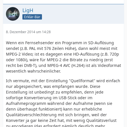
LigH
Erklär-Bär
8. Dezember 2014 um 14:28
Wenn ein Fernsehsender ein Programm in SD-Auflösung
sendet (z.B. PAL mit 576 Zeilen Höhe), dann wohl meist mit
MPEG-2 Video; ist es dagegen eine HD-Auflösung (z.B. 720p
oder 1080i), wäre für MPEG-2 die Bitrate zu niedrig (erst
recht bei DVB-T), und MPEG-4 AVC (H.264) ist als Videoformat
wesentlich wahrscheinlicher.
Ich vermute, mit der Einstellung "Quellformat" wird einfach
nur abgespeichert, was empfangen wurde. Diese
Einstellung ist unbedingt zu empfehlen, denn jede
sofortige Konvertierung im USB-Stick oder im
Aufnahmeprogramm während der Aufnahme (wenn sie
denn überhaupt funktioniert) kann nur erhebliche
Qualitätsverschlechterung mit sich bringen, weil der
Konverter ja gar keine Zeit hat, mit wenig Qualitätsverlust
zu encodieren (das erfordert nämlich deutlich mehr