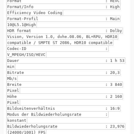
Format : HEVC
Format/Info : High
Efficiency Video Coding
Format-Profil : Main
10@L5.1@High
HDR format : Dolby
Vision, Version 1.0, dvhe.08.06, BL+RPU, HDR10
compatible / SMPTE ST 2086, HDR10 compatible
Codec-ID :
V_MPEGH/ISO/HEVC
Dauer : 1 h 53
min
Bitrate : 20,3
Mb/s
Breite : 3 840
Pixel
Höhe : 2 160
Pixel
Bildseitenverhältnis : 16:9
Modus der Bildwiederholungsrate :
konstant
Bildwiederholungsrate : 23,976
(24000/1001) FPS