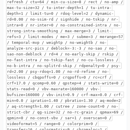
refresh / ctu=64 / min-cu-size=8 / rect / no-amp /
max-tu-size=32 / tu-inter-depth=1 / tu-intra-
depth=1 / limit-tu=0 / rdoq-level=2 / dynamic-
rd=0.00 / no-ssim-rd / signhide / no-tskip / nr-
intra=0 / nr-inter=0 / no-constrained-intra / no-
strong-intra-smoothing / max-merge=3 / limit-
refs=3 / limit-modes / me=3 / subme=3 / merange=57
/ temporal-mvp / weightp / no-weightb / no-
analyze-src-pics / deblock=-3:-3 / no-sao / no-
sao-non-deblock / rd=4 / no-early-skip / rskip /
no-fast-intra / no-tskip-fast / no-cu-lossless /
no-b-intra / no-splitrd-skip / rdpenalty=0 / psy-
rd=2.00 / psy-rdoq=1.00 / no-rd-refine / no-
lossless / cbqpoffs=0 / crqpoffs=0 / rc=crf /
crf=17.0 / qcomp=0.60 / qpstep=4 / stats-write=0 /
stats-read=0 / vbv-maxrate=160000 / vbv-
bufsize=160000 / vbv-init=0.9 / crf-max=0.0 / crf-
min=0.0 / ipratio=1.40 / pbratio=1.30 / aq-mode=2
/ aq-strength=1.00 / cutree / zone-count=0 / no-
strict-cbr / qg-size=32 / no-rc-grain / qpmax=69 /
qpmin=0 / no-const-vbv / sar=1 / overscan=0 /
videoformat=5 / range=0 / colorprim=9 /
transfer=16 / colormatrix=9 / chromaloc=1 /