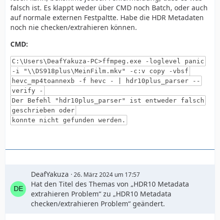
falsch ist. Es klappt weder über CMD noch Batch, oder auch
auf normale externen Festpaltte. Habe die HDR Metadaten
noch nie checken/extrahieren können.
CMD:
C:\Users\DeafYakuza-PC>ffmpeg.exe -loglevel panic
-i "\\DS918plus\MeinFilm.mkv" -c:v copy -vbsf
hevc_mp4toannexb -f hevc - | hdr10plus_parser --
verify -
Der Befehl "hdr10plus_parser" ist entweder falsch
geschrieben oder
konnte nicht gefunden werden.
DeafYakuza
26. März 2024 um 17:57
Hat den Titel des Themas von „HDR10 Metadata
extrahieren Problem“ zu „HDR10 Metadata
checken/extrahieren Problem“ geändert.