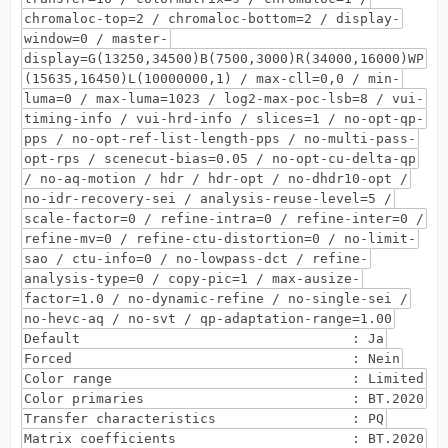
chromaloc-top=2 / chromaloc-bottom=2 / display-
window=0 / master-
display=G(13250,34500)B(7500,3000)R(34000,16000)WP
(15635,16450)L(10000000,1) / max-cll=0,0 / min-
luma=0 / max-luma=1023 / log2-max-poc-lsb=8 / vui-
timing-info / vui-hrd-info / slices=1 / no-opt-qp-
pps / no-opt-ref-list-length-pps / no-multi-pass-
opt-rps / scenecut-bias=0.05 / no-opt-cu-delta-qp
/ no-aq-motion / hdr / hdr-opt / no-dhdr10-opt /
no-idr-recovery-sei / analysis-reuse-level=5 /
scale-factor=0 / refine-intra=0 / refine-inter=0 /
refine-mv=0 / refine-ctu-distortion=0 / no-limit-
sao / ctu-info=0 / no-lowpass-dct / refine-
analysis-type=0 / copy-pic=1 / max-ausize-
factor=1.0 / no-dynamic-refine / no-single-sei /
no-hevc-aq / no-svt / qp-adaptation-range=1.00
Default : Ja
Forced : Nein
Color range : Limited
Color primaries : BT.2020
Transfer characteristics : PQ
Matrix coefficients : BT.2020