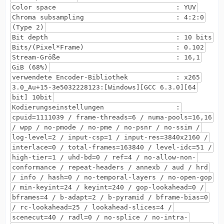
Color space : YUV
Chroma subsampling : 4:2:0
(Type 2)
Bit depth : 10 bits
Bits/(Pixel*Frame) : 0.102
Stream-Größe : 16,1
GiB (68%)
verwendete Encoder-Bibliothek : x265
3.0_Au+15-3e5032228123:[Windows][GCC 6.3.0][64
bit] 10bit
Kodierungseinstellungen :
cpuid=1111039 / frame-threads=6 / numa-pools=16,16
/ wpp / no-pmode / no-pme / no-psnr / no-ssim /
log-level=2 / input-csp=1 / input-res=3840x2160 /
interlace=0 / total-frames=163840 / level-idc=51 /
high-tier=1 / uhd-bd=0 / ref=4 / no-allow-non-
conformance / repeat-headers / annexb / aud / hrd
/ info / hash=0 / no-temporal-layers / no-open-gop
/ min-keyint=24 / keyint=240 / gop-lookahead=0 /
bframes=4 / b-adapt=2 / b-pyramid / bframe-bias=0
/ rc-lookahead=25 / lookahead-slices=4 /
scenecut=40 / radl=0 / no-splice / no-intra-