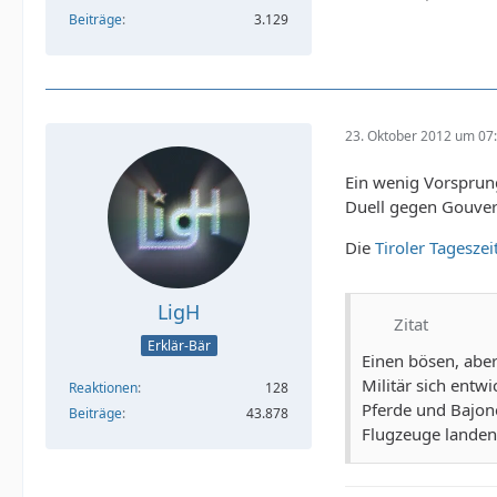
Beiträge
3.129
23. Oktober 2012 um 07
Ein wenig Vorsprung
Duell gegen Gouver
Die
Tiroler Tagesze
LigH
Zitat
Erklär-Bär
Einen bösen, aber
Militär sich entw
Reaktionen
128
Pferde und Bajone
Beiträge
43.878
Flugzeuge landen