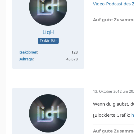
Video-Podcast des 
Auf gute Zusamme
LigH
Erklär-Bär
Reaktionen
128
Beiträge
43.878
13. Oktober 2012 um 20
Wenn du glaubst, du
[Blockierte Grafik:
h
Auf gute Zusamme