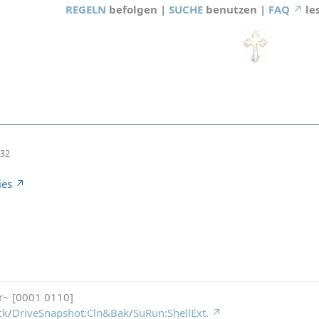
REGELN
befolgen |
SUCHE
benutzen |
FAQ
le
:32
ies
r~ [0001 0110]
ck
/
DriveSnapshot:Cln&Bak
/
SuRun:ShellExt.