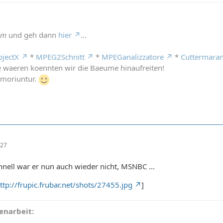
em
und geh dann
hier
...
ojectX
*
MPEG2Schnitt
*
MPEGanalizzatore
*
Cuttermara
 waeren koennten wir die Baeume hinaufreiten!
moriuntur.
:27
hnell war er nun auch wieder nicht, MSNBC ...
ttp://frupic.frubar.net/shots/27455.jpg
]
narbeit: