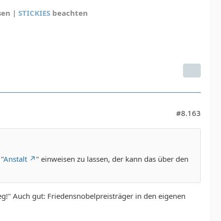
sen |
STICKIES
beachten
#8.163
 "
Anstalt
" einweisen zu lassen, der kann das über den
g!" Auch gut: Friedensnobelpreisträger in den eigenen