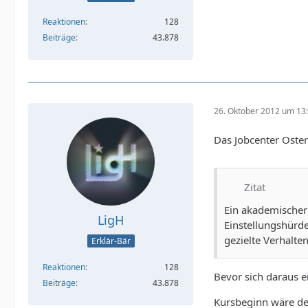
Reaktionen
128
Beiträge
43.878
26. Oktober 2012 um 13
Das Jobcenter Oster
Zitat
Ein akademischer
LigH
Einstellungshürde
gezielte Verhalt
Erklär-Bär
Reaktionen
128
Bevor sich daraus e
Beiträge
43.878
Kursbeginn wäre de