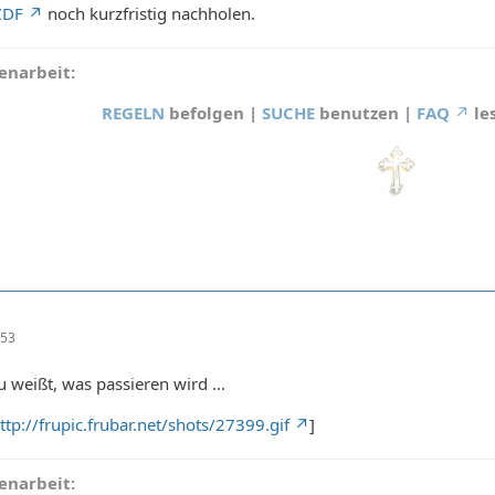
ZDF
noch kurzfristig nachholen.
narbeit:
REGELN
befolgen |
SUCHE
benutzen |
FAQ
le
:53
 weißt, was passieren wird ...
ttp://frupic.frubar.net/shots/27399.gif
]
narbeit: