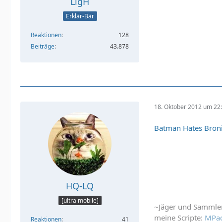
LigH
Erklär-Bär
Reaktionen
128
Beiträge
43.878
18. Oktober 2012 um 22
Batman Hates Bron
HQ-LQ
[ultra mobile]
~Jäger und Sammle
meine Scripte:
MPa
Reaktionen
41