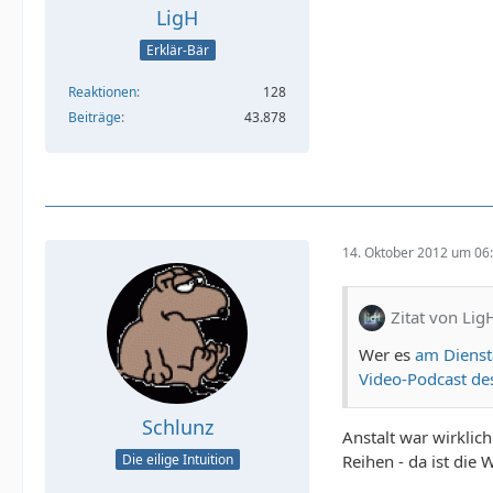
LigH
Erklär-Bär
Reaktionen
128
Beiträge
43.878
14. Oktober 2012 um 06
Zitat von Lig
Wer es
am Dienst
Video-Podcast de
Schlunz
Anstalt war wirklic
Reihen - da ist die
Die eilige Intuition