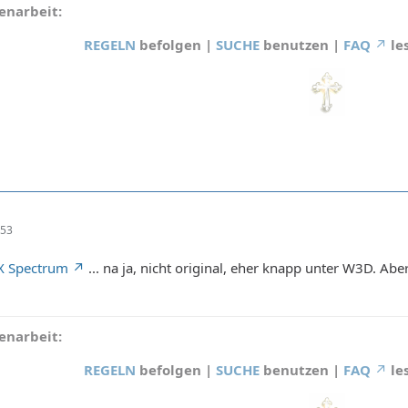
narbeit:
REGELN
befolgen |
SUCHE
benutzen |
FAQ
le
:53
X Spectrum
... na ja, nicht original, eher knapp unter W3D. A
narbeit:
REGELN
befolgen |
SUCHE
benutzen |
FAQ
le