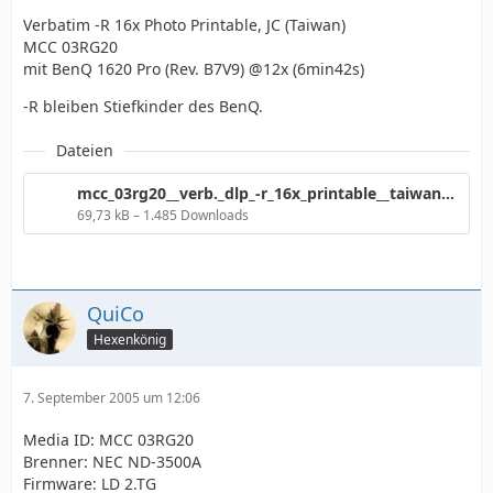
Verbatim -R 16x Photo Printable, JC (Taiwan)
MCC 03RG20
mit BenQ 1620 Pro (Rev. B7V9) @12x (6min42s)
-R bleiben Stiefkinder des BenQ.
Dateien
mcc_03rg20__verb._dlp_-r_16x_printable__taiwan__waldb_hne___12x_123.gif
69,73 kB – 1.485 Downloads
QuiCo
Hexenkönig
7. September 2005 um 12:06
Media ID: MCC 03RG20
Brenner: NEC ND-3500A
Firmware: LD 2.TG