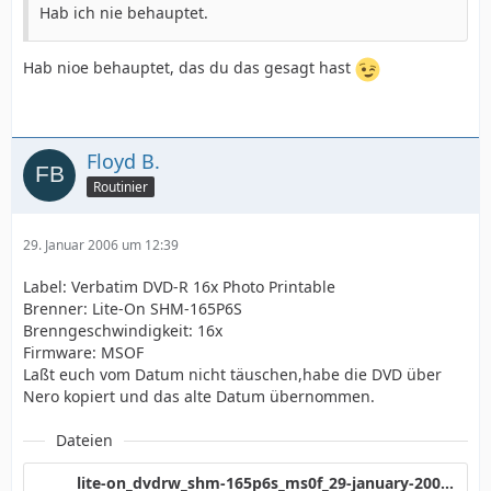
Hab ich nie behauptet.
Hab nioe behauptet, das du das gesagt hast
Floyd B.
Routinier
29. Januar 2006 um 12:39
Label: Verbatim DVD-R 16x Photo Printable
Brenner: Lite-On SHM-165P6S
Brenngeschwindigkeit: 16x
Firmware: MSOF
Laßt euch vom Datum nicht täuschen,habe die DVD über
Nero kopiert und das alte Datum übernommen.
Dateien
lite-on_dvdrw_shm-165p6s_ms0f_29-january-2006_12_20_197.png