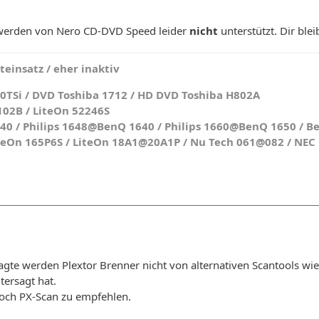
werden von Nero CD-DVD Speed leider
nicht
unterstützt. Dir ble
einsatz / eher inaktiv
0TSi / DVD Toshiba 1712 / HD DVD Toshiba H802A
102B / LiteOn 52246S
 / Philips 1648@BenQ 1640 / Philips 1660@BenQ 1650 / Be
teOn 165P6S / LiteOn 18A1@20A1P / Nu Tech 061@082 / NEC O
gte werden Plextor Brenner nicht von alternativen Scantools wie
ersagt hat.
och PX-Scan zu empfehlen.