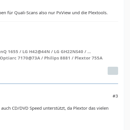
iben für Quali-Scans also nur PxView und die Plextools.
nQ 1655 / LG H42@44N / LG GH22NS40 / ...
ptiarc 7170@73A / Philips 8881 / Plextor 755A
#3
 auch CD/DVD Speed unterstützt, da Plextor das vielen