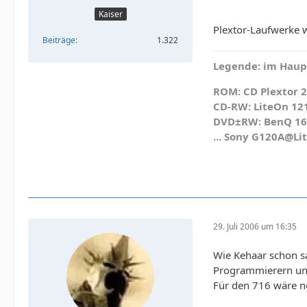
Kaiser
Plextor-Laufwerke 
Beiträge
1.322
Legende: im Haupt
ROM: CD Plextor 2
CD-RW: LiteOn 12
DVD±RW: BenQ 1640
... Sony G120A@Li
29. Juli 2006 um 16:35
Wie Kehaar schon sa
Programmierern unt
Für den 716 wäre n