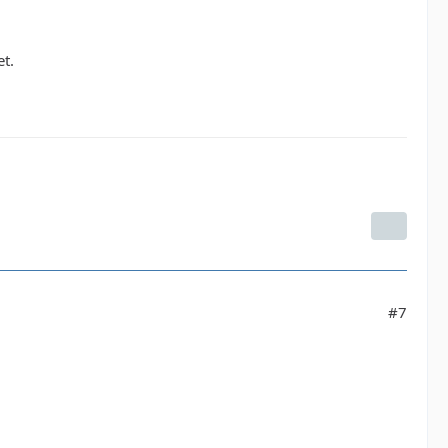
t.
#7