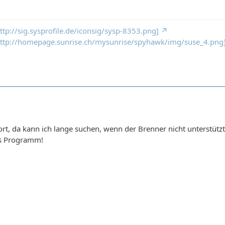
http://sig.sysprofile.de/iconsig/sysp-8353.png]
: http://homepage.sunrise.ch/mysunrise/spyhawk/img/suse_4.png
t, da kann ich lange suchen, wenn der Brenner nicht unterstützt wi
les Programm!