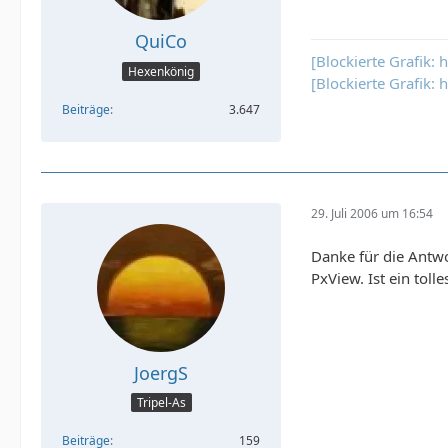
QuiCo
[Blockierte Grafik: 
Hexenkönig
[Blockierte Grafik
Beiträge
3.647
29. Juli 2006 um 16:54
Danke für die Antwor
PxView. Ist ein tol
JoergS
Tripel-As
Beiträge
159