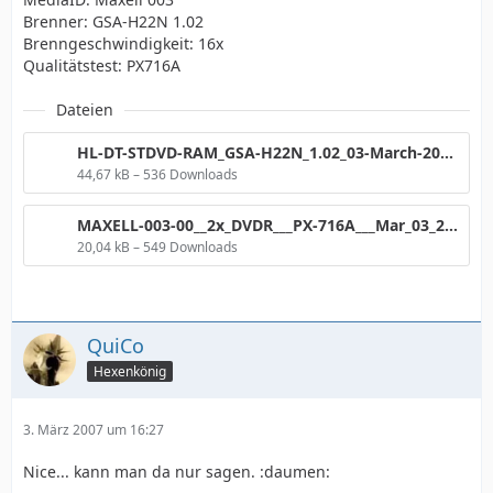
Brenner: GSA-H22N 1.02
Brenngeschwindigkeit: 16x
Qualitätstest: PX716A
Dateien
HL-DT-STDVD-RAM_GSA-H22N_1.02_03-March-2007_13_00.png
44,67 kB – 536 Downloads
MAXELL-003-00__2x_DVDR___PX-716A___Mar_03_2007_o_TA.png
20,04 kB – 549 Downloads
QuiCo
Hexenkönig
3. März 2007 um 16:27
Nice... kann man da nur sagen. :daumen: