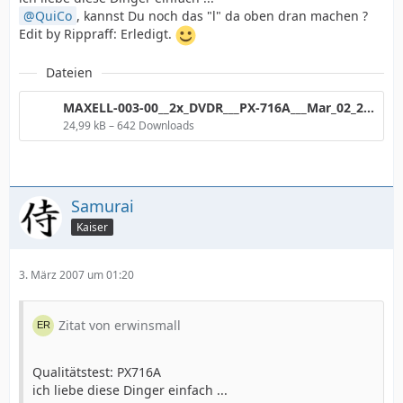
QuiCo
, kannst Du noch das "l" da oben dran machen ?
Edit by Rippraff: Erledigt.
Dateien
MAXELL-003-00__2x_DVDR___PX-716A___Mar_02_2007_o_TA.png
24,99 kB – 642 Downloads
Samurai
Kaiser
3. März 2007 um 01:20
Zitat von erwinsmall
Qualitätstest: PX716A
ich liebe diese Dinger einfach ...