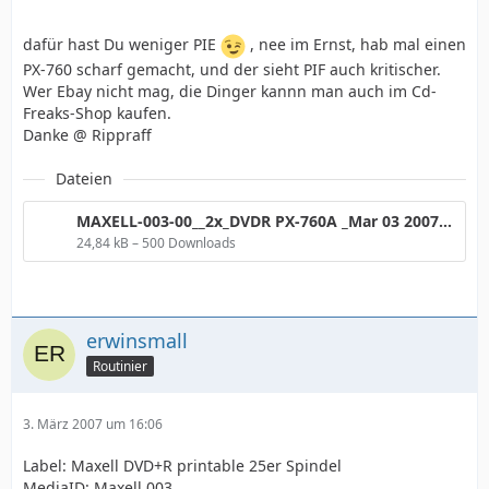
dafür hast Du weniger PIE
, nee im Ernst, hab mal einen
PX-760 scharf gemacht, und der sieht PIF auch kritischer.
Wer Ebay nicht mag, die Dinger kannn man auch im Cd-
Freaks-Shop kaufen.
Danke @ Rippraff
Dateien
MAXELL-003-00__2x_DVDR PX-760A _Mar 03 2007_o_TA.png
24,84 kB – 500 Downloads
erwinsmall
Routinier
3. März 2007 um 16:06
Label: Maxell DVD+R printable 25er Spindel
MediaID: Maxell 003