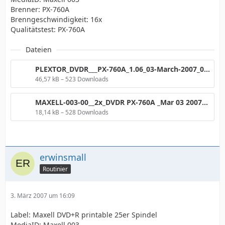
Brenner: PX-760A
Brenngeschwindigkeit: 16x
Qualitätstest: PX-760A
Dateien
PLEXTOR_DVDR___PX-760A_1.06_03-March-2007_08_12.png
46,57 kB – 523 Downloads
MAXELL-003-00__2x_DVDR PX-760A _Mar 03 2007_o_TA.png
18,14 kB – 528 Downloads
erwinsmall
Routinier
3. März 2007 um 16:09
Label: Maxell DVD+R printable 25er Spindel
MediaID: Maxell 003