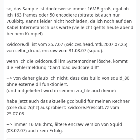
so, das Sample ist dooferweise immer 16MB groß, egal ob
ich 163 frames oder 50 encodiere (bitrate ist auch nur
700kbit). Kanns leider nicht hochladen, da ich noch auf den
Kabel Internetanschluss warte (vielleicht gehts heute abend
bei nem Kumpel).
xvidcore.dll ist vom 25.7.07 (xvic.cvs.head.mtk.2007.07.25)
von celtic_druid, encraw vom 31.08.07 (squid).
wenn ich die xvidcore.dll im Systemordner lösche, kommt
die Fehlermeldung "Can't load xvidcore.dll!"
--> von daher glaub ich nicht, dass das build von squid_80
ohne externe dll funktioniert.
(und mitgeliefert wird in seinem zip_file auch keine)
habe jetzt auch das aktuelle gcc build für meinen Rechner
(core duo 2ghz) ausprobiert: xvidcore.Prescott.7z vom
25.07.08
--> immer 16 MB :hm:, ältere encraw version von Squid
(03.02.07) auch kein Erfolg.