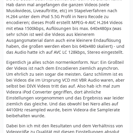
Hab dann mal angefangen die ganzen Videos (viele
Musikvideos, Liveauftritte, etc) im Stapelverfahren nach
H.264 unter dem iPod 5.5G Profil in Nero Recode zu
encodieren; dieses Profil erstellt MPEG-4-AVC H.264 Videos
mit etwa 1500kbps, Auflösungen bis max. 640x480px (was
sehr schön ist weil die Videos aus kleinerem
Ausgangsmaterial dann auch eine kleinere Endauflösung
haben, die großen werden eben bis 640x480 skaliert) - und
das Audio hatte ich auf AVC LC 128kbps, Stereo eingestellt.
Eigentlich ja alles schön normenkonform. Nur: Ein Großteil
der Videos ist nach dem Encodieren ziemlich asynchron.
Um ehrlich zu sein sogar die meisten. Ganz schlimm ist es
bei Videos die im Ursprung VCD mit VBR Audio waren, aber
selbst bei DIVX Videos tritt das auf. Also hab ich mal zum
Videora iPod Converter gegriffen, dort ähnliche
Einstellungen vorgenommen und das Ergebniss war leider
ziemlich das gleiche. Und das obwohl bei Nero alles auf
44100Hz resampled wurde, beim Videora die Samplerate
beibehalten wurde.
Dabei bin ich mit den Resultaten und dem Verhältniss von
Videogröße zu Qualität mit diesen Einstellungen absolut