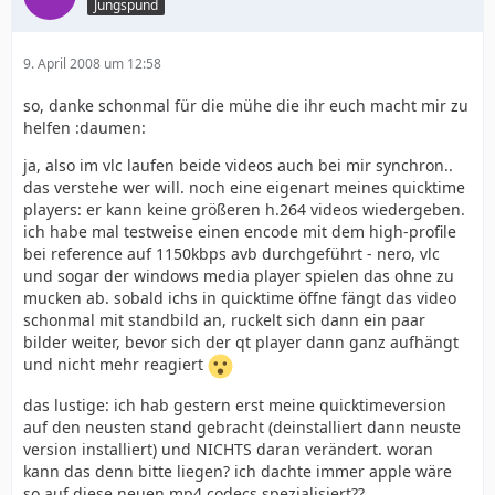
Jungspund
9. April 2008 um 12:58
so, danke schonmal für die mühe die ihr euch macht mir zu
helfen :daumen:
ja, also im vlc laufen beide videos auch bei mir synchron..
das verstehe wer will. noch eine eigenart meines quicktime
players: er kann keine größeren h.264 videos wiedergeben.
ich habe mal testweise einen encode mit dem high-profile
bei reference auf 1150kbps avb durchgeführt - nero, vlc
und sogar der windows media player spielen das ohne zu
mucken ab. sobald ichs in quicktime öffne fängt das video
schonmal mit standbild an, ruckelt sich dann ein paar
bilder weiter, bevor sich der qt player dann ganz aufhängt
und nicht mehr reagiert
das lustige: ich hab gestern erst meine quicktimeversion
auf den neusten stand gebracht (deinstalliert dann neuste
version installiert) und NICHTS daran verändert. woran
kann das denn bitte liegen? ich dachte immer apple wäre
so auf diese neuen mp4 codecs spezialisiert??